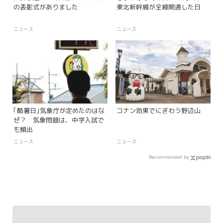
の表彰式がありました
東北新幹線が全線開通した日
ニュース
ニュース
｢酷暑日｣気象庁が定めたのはな
コナン効果でにぎわう野辺山
ぜ？ 気象問題は、中学入試で
も頻出
ニュース
ニュース
Recommended by