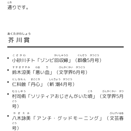
とお
通
りです。
あくたがわしょう
芥川賞
こさがわ
かいしゅうふ
ぐんぞう
がつ
ごう
小砂川
チト「ゾンビ
回収婦
」（
群像
5
月
号
）
すずきすずみ
わる
ち
ぶんがく
かい
がつ
ごう
鈴木涼美
「
悪
い
血
」（
文学
界
6
月
号
）
にしなれん
まごころ
しんちょう
がつ
ごう
仁科斂
「
丹心
」（
新潮
4
月
号
）
むらしゆう
ころ
ぶんがく
かい
がつ
村司侑
「ソリティアおじさんがいた
頃
」（
文学
界
5
月
ごう
号
）
やぎえみ
ぶんげい
はる
八木詠美
「アンチ・グッドモーニング」（
文芸
春
ごう
号
）