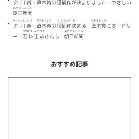
芥川賞
・
直木賞
の
候補
作
が
決
まりました - やさしい
あさひしんぶん
朝日新聞
あくたがわしょう
なおきしょう
こうほ
さく
き
なおきしょう
芥川賞
・
直木賞
の
候補
作
決
まる
直木賞
にオードリ
わかばやしまさやす
あさひしんぶん
ー・
若林正恭
さんも -
朝日新聞
おすすめ記事