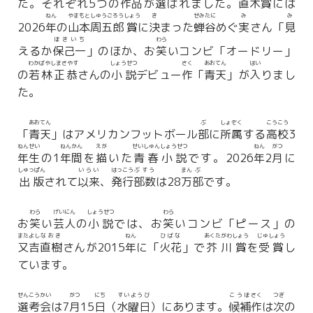
た。それぞれ5つの
作品
が
選
ばれました。
直木賞
には
ねん
やまもと
しゅうごろう
しょう
き
せみたに
み
み
2026
年
の
山本
周五郎
賞
に
決
まった
蝉谷
めぐ
実
さん「
見
ほきいち
わら
えるか
保己一
」のほか、お
笑
いコンビ「オードリー」
わかばやしまさやす
しょうせつ
さく
あおてん
はい
の
若林正恭
さんの
小説
デビュー
作
「
青天
」が
入
りまし
た。
あおてん
ぶ
しょぞく
こうこう
「
青天
」はアメリカンフットボール
部
に
所属
する
高校
3
ねんせい
ねんかん
えが
せいしゅん
しょうせつ
ねん
がつ
年生
の1
年間
を
描
いた
青春
小説
です。2026
年
2
月
に
しゅっぱん
いらい
はっこう
ぶすう
まん
ぶ
出版
されて
以来
、
発行
部数
は28
万
部
です。
わら
げいにん
しょうせつ
わら
お
笑
い
芸人
の
小説
では、お
笑
いコンビ「ピース」の
またよし
なおき
ねん
ひばな
あくたがわしょう
じゅしょう
又吉
直樹
さんが2015
年
に「
火花
」で
芥川賞
を
受賞
し
ています。
せんこう
かい
がつ
にち
すいようび
こうほ
さく
つぎ
選考
会
は7
月
15
日
（
水曜日
）にあります。
候補
作
は
次
の