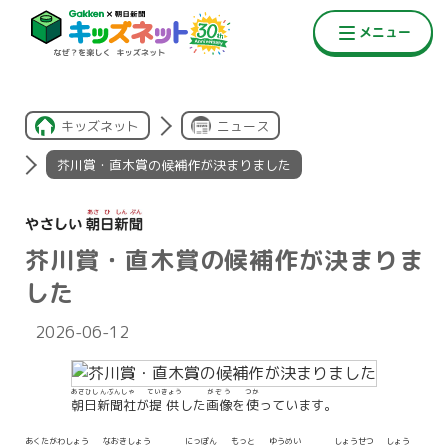
キッズネット
ニュース
芥川賞・直木賞の候補作が決まりました
芥川賞・直木賞の候補作が決まりま
した
2026-06-12
あさひしんぶんしゃ
ていきょう
がぞう
つか
朝日新聞社
が
提供
した
画像
を
使
っています。
あくたがわしょう
なおきしょう
にっぽん
もっと
ゆうめい
しょうせつ
しょう