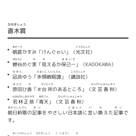
なおきしょう
直木賞
あさくら
こうぶんしゃ
朝倉
かすみ「けんぐゎい」（
光文社
）
せみたに
み
み
ほきいち
蝉谷
めぐ
実
「
見
えるか
保己一
」（KADOKAWA）
なぎら
たるいこんいんたん
こうだんしゃ
凪良
ゆう「
多類婚姻譚
」（
講談社
）
はらだ
か
だいどころ
ぶんげいしゅんじゅう
原田
ひ
香
「＃
台所
のあるところ」（
文芸春秋
）
わかばやしまさやす
あおてん
ぶんげいしゅんじゅう
若林正恭
「
青天
」（
文芸春秋
）
あさひしんぶん
きじ
にほんご
い
か
きじ
朝日新聞
の
記事
をやさしい
日本語
に
言
い
換
えた
記事
で
す。
あくたがわしょう
なおきしょう
こうほ
さく
き