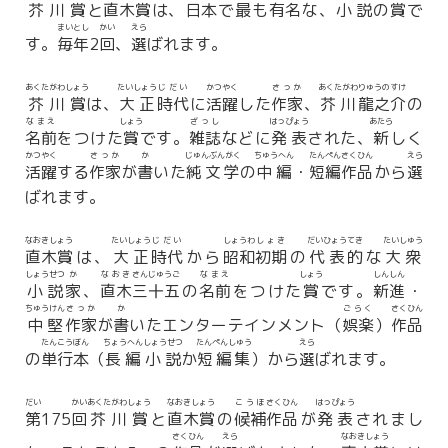
芥川賞
と
直木賞
は、
日本
で
最
も
有名
な、
小説
の
賞
で
まいとし
かい
えら
す。
毎年
2
回
、
選
ばれます。
あくたがわしょう
たいしょう
じだい
かつやく
さっか
あくたがわ
りゅうのすけ
芥川賞
は、
大正
時代
に
活躍
した
作家
、
芥川
龍之介
の
なまえ
しょう
ざっし
はっぴょう
あたら
名前
をつけた
賞
です。
雑誌
などに
発表
された、
新
しく
かつやく
さっか
か
じゅんぶんがく
ちゅうへん
たんぺん
さくひん
えら
活躍
する
作家
が
書
いた
純文学
の
中編
・
短編
作品
から
選
ばれます。
なおきしょう
たいしょう
じだい
しょうわ
しょき
だいひょう
てき
たいしゅう
直木賞
は、
大正
時代
から
昭和
初期
の
代表
的
な
大衆
しょうせつ
か
なおき
さんじゅうご
なまえ
しょう
しんしん
小説
家
、
直木
三十五
の
名前
をつけた
賞
です。
新進
・
ちゅうけん
さっか
か
ごらく
さくひん
中堅
作家
が
書
いたエンターテインメント（
娯楽
）
作品
たんこうぼん
ちょうへん
しょうせつ
たんぺんしゅう
えら
の
単行本
（
長編
小説
か
短編集
）から
選
ばれます。
だい
かい
あくたがわしょう
なおきしょう
こうほ
さくひん
はっぴょう
第
175
回
芥川賞
と
直木賞
の
候補
作品
が
発表
されまし
さくひん
えら
なおきしょう