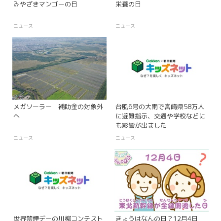
みやざきマンゴーの日
栄養の日
ニュース
ニュース
メガソーラー 補助金の対象外
台風6号の大雨で宮崎県58万人
へ
に避難指示、交通や学校などに
も影響が出ました
ニュース
ニュース
世界禁煙デーの川柳コンテスト
きょうはなんの日？12月4日