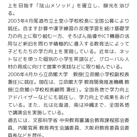
上を目指す「隂山メソッド」を確立し、脚光を浴び
る。
2003年4月尾道市立土堂小学校校長に全国公募により
就任。百ます計算や漢字練習の反復学習を続け基礎学
力の向上に取り組む一方、そろばん指導やICT機器の活
用など新旧を問わず積極的に導入する教育法によって
子どもたちの学力向上を実現している。近年は、ネッ
トなどを使った個別の小学生英語など、グローバル人
材の育成に向けて提案や実践などに取り組んでいる。
2006年4月から立命館大学 教授(立命館小学校副校長
兼任)に就任。現在は、立命館大学 教育開発推進機構 教
授(立命館小学校校長顧問 兼任) 。全国各地で学力向上
アドバイザーなどにも就任し、学力向上で成果をあげ
ている。また、北は北海道，南は沖縄まで、全国各地
で講演会を実施している。
過去には、文部科学省 中央教育審議会教育課程部会委
員，内閣官房 教育再生会議委員，大阪府教育委員会委
員長などを歴任。