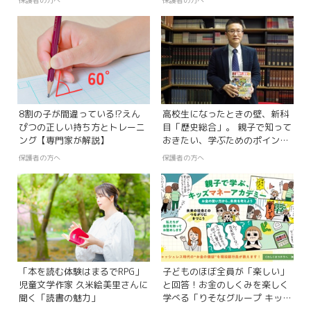
保護者の方へ
保護者の方へ
8割の子が間違っている!?えん
高校生になったときの壁、新科
ぴつの正しい持ち方とトレーニ
目「歴史総合」。 親子で知って
ング【専門家が解説】
おきたい、学ぶためのポイン
ト！
保護者の方へ
保護者の方へ
「本を読む体験はまるでRPG」
子どものほぼ全員が「楽しい」
児童文学作家 久米絵美里さんに
と回答！お金のしくみを楽しく
聞く「読書の魅力」
学べる「りそなグループ キッズ