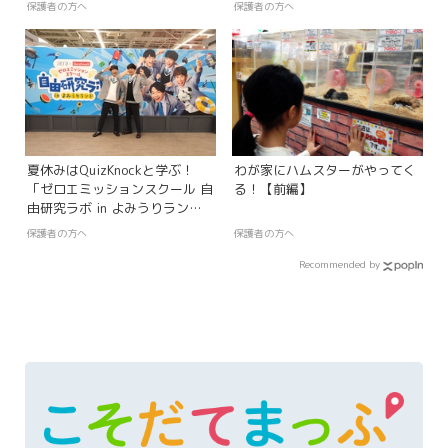
マネーアカデミー」
保護者の方へ
保護者の方へ
夏休みはQuizKnockと学ぶ！
わが家にハムスターがやってく
「ゼロエミッションスクール 自
る！【前編】
由研究ラボ in よみうりラン
ド」
保護者の方へ
保護者の方へ
Recommended by