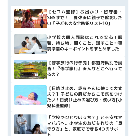
【セコム監修】お出かけ・留守番・
SNSまで！ 夏休みに親子で確認した
い「子どもの安全防犯リスト10」
小学校の個人面談はこれで安心！服
装、持ち物、聞くこと、話すこと…事
前準備のキーポイントをまとめました
【修学旅行の行き先】都道府県別で調
査！『修学旅行』みんなどこへ行って
るの？
【日焼け止め、赤ちゃんに使って大丈
夫？】子どもの肌だからこそ気をつけ
たい！日焼け止めの選び方・使い方[小
児科医監修]
「学校でひとりぼっち？」と不安なマ
マパパへ。小学生の友だち作りの「見
守り方」と、家庭でできる4つのサポー
ト