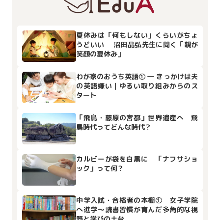
夏休みは「何もしない」くらいがちょ
うどいい 沼田晶弘先生に聞く「親が
笑顔の夏休み」
わが家のおうち英語① ― きっかけは夫
の英語嫌い｜ゆるい取り組みからのス
タート
「飛鳥・藤原の宮都」世界遺産へ 飛
鳥時代ってどんな時代？
カルビーが袋を白黒に 「ナフサショ
ック」って何？
中学入試・合格者の本棚① 女子学院
へ進学～読書習慣が育んだ多角的な視
野と学びの土台