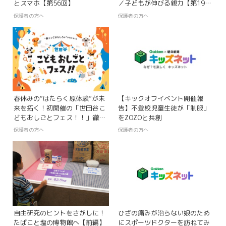
とスマホ【第56回】
／子どもが伸びる親力【第19
回】
保護者の方へ
保護者の方へ
春休みの“はたらく原体験”が未
【キックオフイベント開催報
来を拓く！初開催の「世田谷こ
告】不登校児童生徒が「制服」
どもおしごとフェス！！」徹底
をZOZOと共創
ガイド
保護者の方へ
保護者の方へ
自由研究のヒントをさがしに！
ひざの痛みが治らない娘のため
たばこと塩の博物館へ【前編】
にスポーツドクターを訪ねてみ