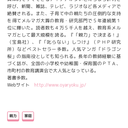
呼び、新聞、雑誌、テレビ、ラジオなど各メディアで
絶賛される。また、子育て中の親たちの圧倒的な支持
を得てメルマガ大賞の教育・研究部門で５年連続第１
位に輝いた。読者数も４万５千人を越え、教育系メル
マガとして最大規模を誇る。『「親力」で決まる！』
（宝島社）、『「叱らない」しつけ』（ＰＨＰ研究
所）などベストセラー多数。人気マンガ「ドラゴン
桜」の指南役としても知られる。長年の教師経験に基
づく話が、全国の小学校や幼稚園・保育園のＰＴＡ、
市町村の教育講演会で大人気となっている。
著書多数。
Webサイト
http://www.oyaryoku.jp/
親力
家庭