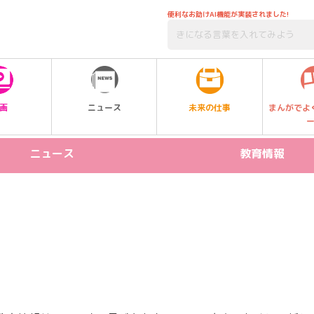
便利なお助けAI機能が実装されました!
未来の仕事
画
ニュース
まんがでよ
ニュース
教育情報
リリース情報
STEAM
新製品
プログラミング
イベント
受験
習い事
SDGs