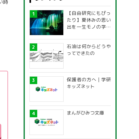
い時
マネー
【自由研究にもぴっ
本・映画
たり】夏休みの思い
出を一生モノの学び
子育て情報全般
に！「光の不思議」
探究ガイド
石油は何からどうや
ってできたの
保護者の方へ | 学研
く
キッズネット
まんがひみつ文庫