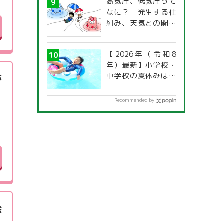
高気圧、低気圧って
なに？ 発生する仕
組み、天気との関係
は？
【2026年（令和8
年）最新】小学校・
中学校の夏休みはい
が
つからいつまで？ 都
道府県別「夏季休暇
Recommended by
一覧」
絵