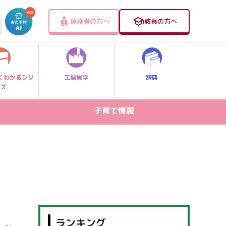
保護者の方へ
教員の方へ
工場見学
辞典
くわかるシリ
ーズ
子育て情報
病気・ケガ
お出かけスポット
スマホ・PC関連
家庭学習
食事・食育
ランキング