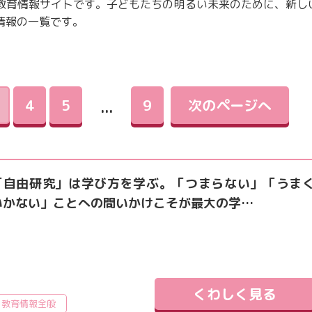
教育情報サイトです。子どもたちの明るい未来のために、新し
教育情報全般
情報の一覧です。
4
5
9
次のページへ
...
「自由研究」は学び方を学ぶ。「つまらない」「うま
いかない」ことへの問いかけこそが最大の学…
くわしく見る
教育情報全般