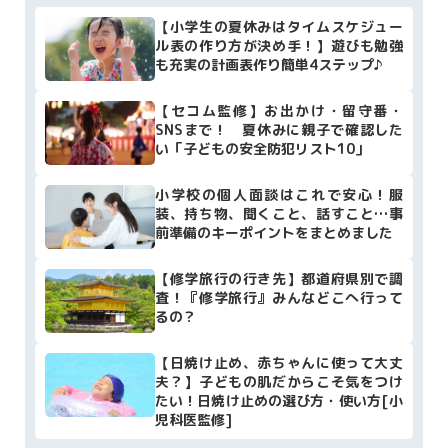
【小学生の夏休みはタイムスケジュー
ル表の作り方が決め手！】遊びも勉強
も充実の計画表作り簡単4ステップ♪
【セコム監修】お出かけ・留守番・
SNSまで！ 夏休みに親子で確認した
い「子どもの安全防犯リスト10」
小学校の個人面談はこれで安心！服
装、持ち物、聞くこと、話すこと…事
前準備のキーポイントをまとめました
【修学旅行の行き先】都道府県別で調
査！『修学旅行』みんなどこへ行って
るの？
【日焼け止め、赤ちゃんに使って大丈
夫？】子どもの肌だからこそ気をつけ
たい！日焼け止めの選び方・使い方[小
児科医監修]