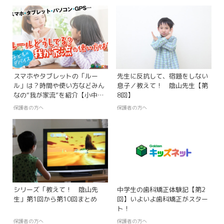
スマホやタブレットの「ルー
先生に反抗して、宿題をしない
ル」は？時間や使い方などみん
息子／教えて！ 陰山先生【第
なの“我が家流”を紹介【小中学
8回】
生のデバイス事情】
保護者の方へ
保護者の方へ
シリーズ「教えて！ 陰山先
中学生の歯科矯正体験記【第2
生」第1回から第10回まとめ
回】いよいよ歯科矯正がスター
ト！
保護者の方へ
保護者の方へ