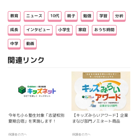
教育
ニュース
10代
親子
勉強
学習
分析
成長
インタビュー
小学生
家庭
おうち時間
中学
動画
関連リンク
今年も小６塾生対象「志望校別
【キッズみらいアワード】企業
夏期合宿」を実施します！
まなび部門ノミネート商品
保護者の方へ
保護者の方へ