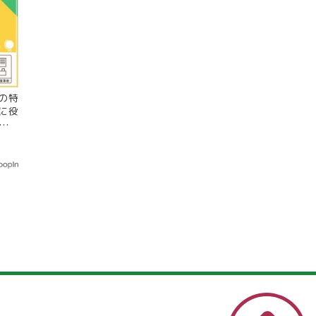
の特
に役
ト、
案＞