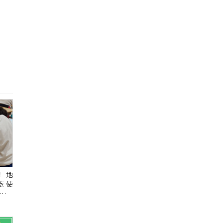
！ 地
を使
学習