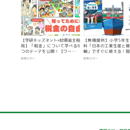
【学研キッズネット×財務省主税
【無償提供】小学5年生
局】「税金」について学べる6
科「日本の工業生産と貿
つのテーマを公開！【ワークシ
輸」ですぐに使える！現
ート付き】
の動画と連動した最新
教員の方へ
教員の方へ
『船と貿易』