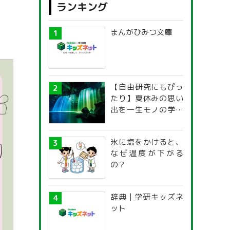
ランキング
まんがひみつ文庫
【自由研究にもぴっ
たり】夏休みの思い
出を一生モノの学び
に！「光の不思議」
探究ガイド
氷に塩をかけると、
なぜ温度が下がる
の？
辞典 | 学研キッズネ
ット