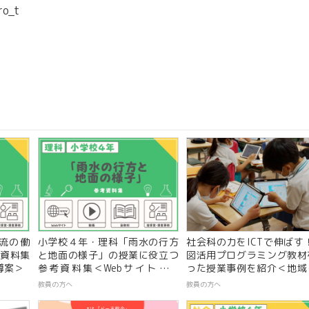
ro_t
流の働
小学校４年・理科「雨水の行方
社会科の力をICTで伸ばす
資料集
と地面の様子」の授業に役立つ
図活用プログラミング教材
導案＞
参考資料集＜Webサイト、動
った授業事例を紹介＜地域
画、指導案＞
＞
教員の方へ
教員の方へ