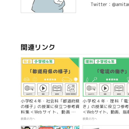
Twitter：@amita
関連リンク
小学校４年・社会科「都道府県
小学校４年・理科「電
の様子」の授業に役立つ参考資
き」の授業に役立つ参考
料集＜Webサイト、動画、教
＜Webサイト、動画、指
材、指導案＞
教員の方へ
教員の方へ