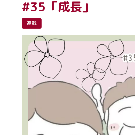
#35「成長」
連載