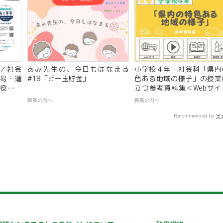
／社会
あみ先生の、今日もはなまる
小学校４年・社会科「県内
易・運
#18「ビー玉貯金」
色ある地域の様子」の授業
役船員
立つ参考資料集＜Webサイ
副教材
動画、ワークシート、指導
教員の方へ
教員の方へ
Recommended by