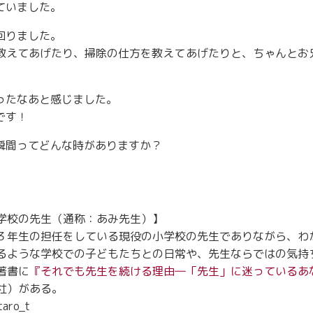
ていました。
回りました。
教えてあげたり、掃除の仕方を教えてあげたりと、ちゃんとお
ったなあと感じました。
です！
瞬間ってどんな時がありますか？
学校の先生（通称：あみ先生）】
３年生の担任をしている現役の小学校の先生でありながら、わ
るような学校での子どもたちとの日常や、先生ならではの気持
著書に
『それでも先生を続ける理由―「先生」に迷っているあ
社）がある。
aro_t