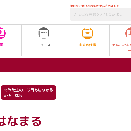
便利なお助けAI機能が実装されました!
未来の仕事
画
ニュース
まんがでよ
あみ先生の、今日もはなまる
#35「成長」
はなまる