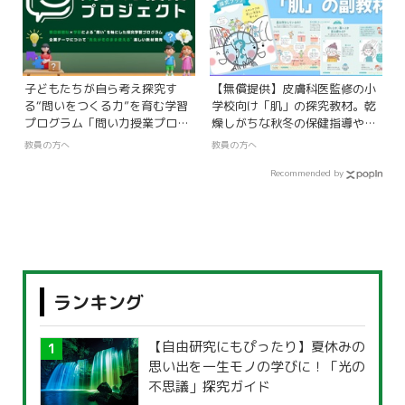
子どもたちが自ら考え探究す
【無償提供】皮膚科医監修の小
る“問いをつくる力”を育む学習
学校向け「肌」の探究教材。乾
プログラム「問い力授業プロジ
燥しがちな秋冬の保健指導や授
ェクト」とは？
業に！
教員の方へ
教員の方へ
Recommended by
ランキング
【自由研究にもぴったり】夏休みの
思い出を一生モノの学びに！「光の
不思議」探究ガイド