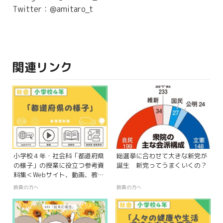
Twitter：@amitaro_t
関連リンク
小学校４年・社会科「都道府県
総選挙に合わせて大きな新党が
の様子」の授業に役立つ参考資
誕生 新党ってうまくいくの？
料集＜Webサイト、動画、教
材、指導案＞
教員の方へ
教員の方へ