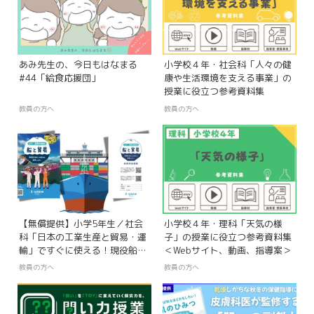
あみ先生の、今日もはなまる
小学校４年・社会科「人々の健
#44「給食応援団」
康や生活環境を支える事業」の
授業に役立つ参考資料集
教員の方へ
教員の方へ
【無償提供】小学5年生／社会
小学校４年・理科「天気の様
科「日本の工業生産と貿易・運
子」の授業に役立つ参考資料集
輸」ですぐに使える！現役船員
＜Webサイト、動画、指導案＞
の動画と連動した最新副教材
教員の方へ
教員の方へ
『船と貿易』