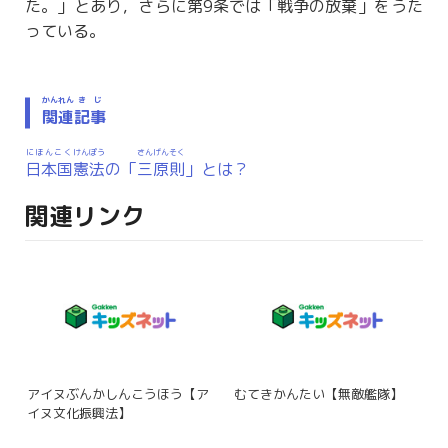
た。」とあり，さらに
第
9
条
では「
戦争
の
放棄
」をうた
っている。
かんれん
きじ
関連
記事
にほんこく
けんぽう
さんげんそく
日本国
憲法
の「
三原則
」とは？
関連リンク
アイヌぶんかしんこうほう【ア
むてきかんたい【無敵艦隊】
イヌ文化振興法】