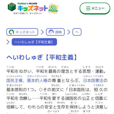
キッズネット
辞典
へ
へいわしゅぎ【平和主義】
へいわしゅぎ【平和主義】
へいわ
へいわ
さいこう
りねん
しそう
うんどう
平和
をねがい，
平和
を
最高
の
理念
とする
思想
・
運動
。
こくみん
しゅけん
きほんてき
じんけん
そんちょう
にほんこく
けんぽう
国民
主権
，
基本的
人権
の
尊重
とならぶ，
日本国
憲法
の
きほん
げんそく
ぜんぶん
にほん
こくみん
こうきゅう
基本
原則
の1つ。◇その
前文
に「
日本
国民
は，
恒久
の
へいわ
ねんがん
へいわ
あい
しょこくみん
こうせい
しんぎ
平和
を
念願
し……
平和
を
愛
する
諸国民
の
公正
と
信義
に
しんらい
あんぜん
せいぞん
ほじ
けつい
信頼
して，われらの
安全
と
生存
を
保持
しようと
決意
し
だい
じょう
せんそう
ほうき