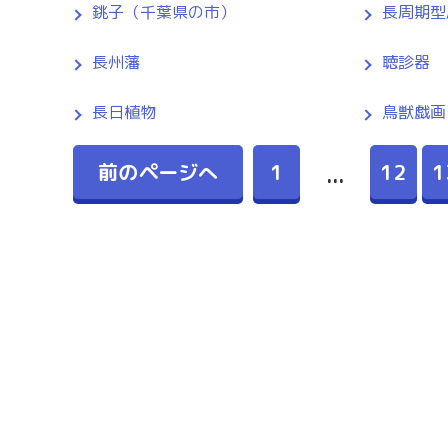
銚子（千葉県の市）
長周期型
長州藩
聴診器
長日植物
鳥獣戯画
前のページへ
1
12
1
...