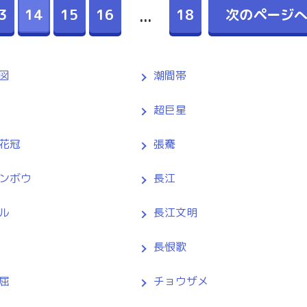
3
14
15
16
18
次のページ
...
図
潮間帯
超巨星
花冠
張騫
ンボウ
長江
ル
長江文明
長恨歌
屈
チョウザメ