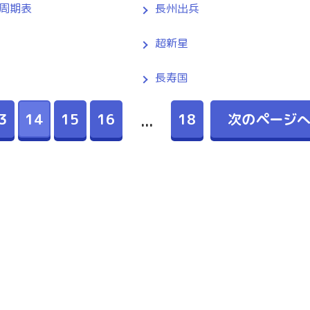
周期表
長州出兵
超新星
長寿国
3
14
15
16
18
次のページ
...