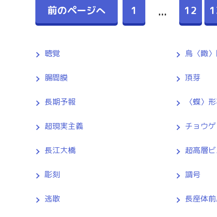
前のページへ
1
12
1
...
聴覚
鳥〈瞰〉
腸間膜
頂芽
長期予報
〈蝶〉形
超現実主義
チョウゲ
長江大橋
超高層ビ
彫刻
調号
逃散
長座体前