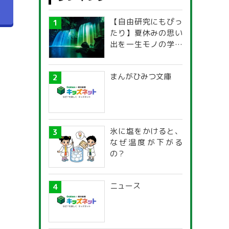
へ
【自由研究にもぴっ
たり】夏休みの思い
出を一生モノの学び
に！「光の不思議」
探究ガイド
まんがひみつ文庫
氷に塩をかけると、
なぜ温度が下がる
の？
ニュース