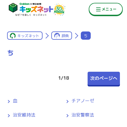
キッズネット
辞典
ち
ち
1
/
18
次のページへ
血
チアノーゼ
治安維持法
治安警察法