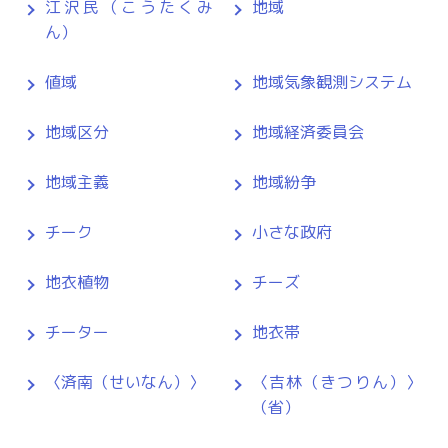
江沢民（こうたくみ
地域
ん）
値域
地域気象観測システム
地域区分
地域経済委員会
地域主義
地域紛争
チーク
小さな政府
地衣植物
チーズ
チーター
地衣帯
〈済南（せいなん）〉
〈吉林（きつりん）〉
（省）