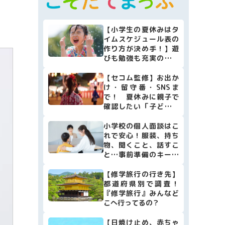
マネー
本・映画
【小学生の夏休みはタ
イムスケジュール表の
子育て情報全般
作り方が決め手！】遊
びも勉強も充実の計画
表作り簡単4ステップ♪
【セコム監修】お出か
け・留守番・SNSま
で！ 夏休みに親子で
確認したい「子どもの
安全防犯リスト10」
小学校の個人面談はこ
れで安心！服装、持ち
物、聞くこと、話すこ
と…事前準備のキーポ
イントをまとめました
【修学旅行の行き先】
都道府県別で調査！
『修学旅行』みんなど
こへ行ってるの？
【日焼け止め、赤ちゃ