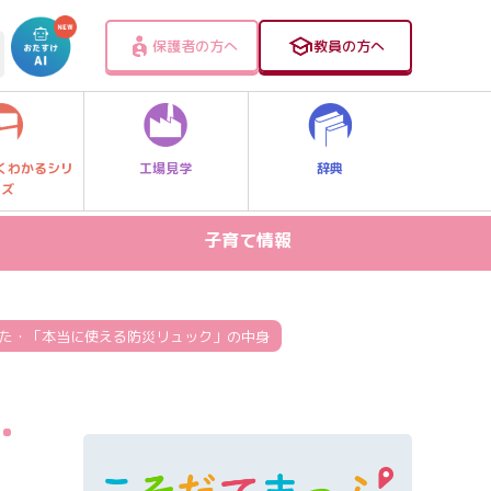
保護者の方へ
教員の方へ
工場見学
辞典
くわかるシリ
ーズ
子育て情報
病気・ケガ
お出かけスポット
た・「本当に使える防災リュック」の中身
スマホ・PC関連
・
家庭学習
食事・食育