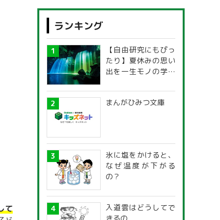
ランキング
【自由研究にもぴっ
たり】夏休みの思い
出を一生モノの学び
に！「光の不思議」
探究ガイド
まんがひみつ文庫
氷に塩をかけると、
なぜ温度が下がる
の？
入道雲はどうしてで
して
きるの