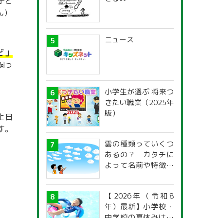
子ど
ん）
ニュース
ビ」
飼っ
小学生が選ぶ 将来つ
きたい職業（2025年
版）
止日
す。
雲の種類っていくつ
あるの？ カタチに
よって名前や特徴が
違うの？
【2026年（令和8
年）最新】小学校・
中学校の夏休みはい