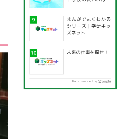
つからいつまで？ 都
道府県別「夏季休暇
まんがでよくわかる
一覧」
シリーズ | 学研キッ
ズネット
未来の仕事を探せ！
Recommended by