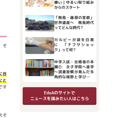
嫌い｜ゆるい取り組み
からのスタート
「飛鳥・藤原の宮都」
世界遺産へ 飛鳥時代
ってどんな時代？
カルビーが袋を白黒
に 「ナフサショッ
。そ
ク」って何？
中学入試・合格者の本
棚① 女子学院へ進学
～読書習慣が育んだ多
に合
角的な視野と学びの土
にと
台
です
EduAのサイトで
ニュースを読みたい人はこちら
えそ