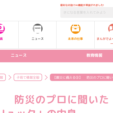
便利なお助けAI機能が実装されました!
未来の仕事
画
ニュース
まんがでよ
ニュース
教育情報
リリース情報
STEAM
新製品
プログラミング
報
子育て情報全般
【震災に備える③】 防災のプロに聞い
イベント
受験
】 防災のプロに聞いた
習い事
SDGs