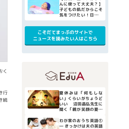
んに使って大丈夫？】
子どもの肌だからこそ
気をつけたい！日焼け
止めの選び方・使い方
[小児科医監修]
こそだてまっぷのサイトで
ニュースを読みたい人はこちら
おく
き行
夏休みは「何もしな
い」くらいがちょうど
き続
いい 沼田晶弘先生に
聞く「親が笑顔の夏休
み」
わが家のおうち英語①
― きっかけは夫の英語