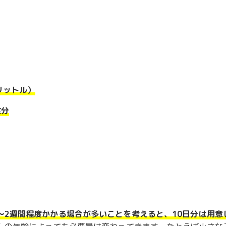
リットル）
食分
～
2
週間程度かかる場合が多いことを考えると、
10
日分は用意