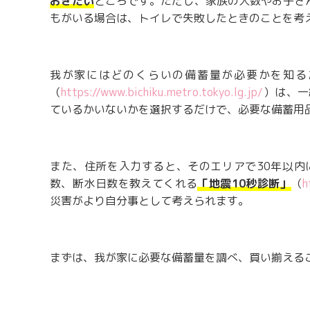
おきたい
ところです。ただし、家族の人数やお子さ
もがいる場合は、トイレで失敗したときのことを考
我が家にはどのくらいの備蓄量が必要かを知る
（
https://www.bichiku.metro.tokyo.lg.jp/
）は、一
ているかいないかを選択するだけで、必要な備蓄用
また、住所を入力すると、そのエリアで30年以内
数、断水日数を教えてくれる
「地震
10
秒診断」
（
h
災害がより自分事として考えられます。
まずは、我が家に必要な備蓄量を調べ、買い揃える