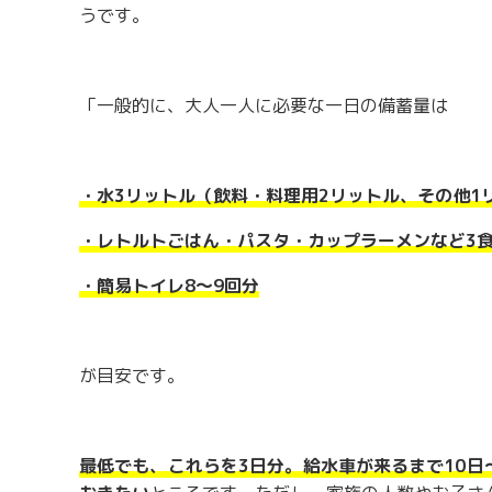
うです。
「一般的に、大人一人に必要な一日の備蓄量は
・水
3
リットル（飲料・料理用
2
リットル、その他
1
・レトルトごはん・パスタ・カップラーメンなど
3
・簡易トイレ
8
～
9
回分
が目安です。
最低でも、これらを
3
日分。給水車が来るまで
10
日