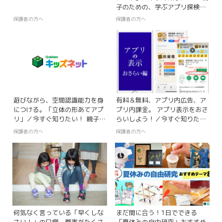
子のための、学ぶアプリ探検隊
【第38回】
保護者の方へ
保護者の方へ
遊びながら、空間認識能力を身
有料＆無料、アプリ内広告、ア
につける。「立体の形あてアプ
プリ内課金。 アプリ表示をおさ
リ」／今すぐ知りたい！ 親子の
らいしよう！／今すぐ知りた
ための、学ぶアプリ探検隊【第
い！ 親子のための、学ぶアプリ
保護者の方へ
保護者の方へ
55回】
探検隊【第77回】
何気なく言っている「早くしな
まだ間に合う！1日でできる