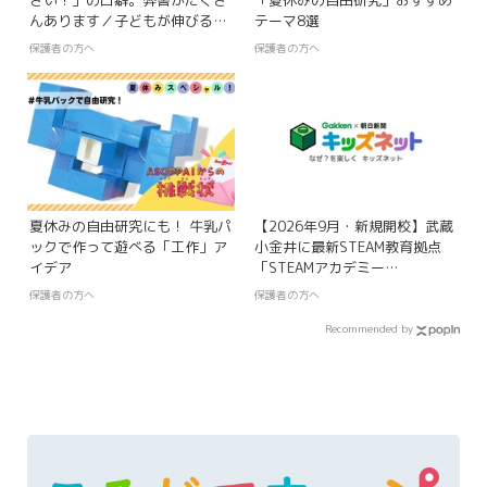
さい！」の口癖。弊害がたくさ
「夏休みの自由研究」おすすめ
んあります／子どもが伸びる親
テーマ8選
力【第13回】
保護者の方へ
保護者の方へ
夏休みの自由研究にも！ 牛乳パ
【2026年9月・新規開校】武蔵
ックで作って遊べる「工作」ア
小金井に最新STEAM教育拠点
イデア
「STEAMアカデミー
Pendemy」が誕生！「SOCOLA
保護者の方へ
保護者の方へ
武蔵小金井クロス」3階にロボ
ット・実験教室がオープン
Recommended by