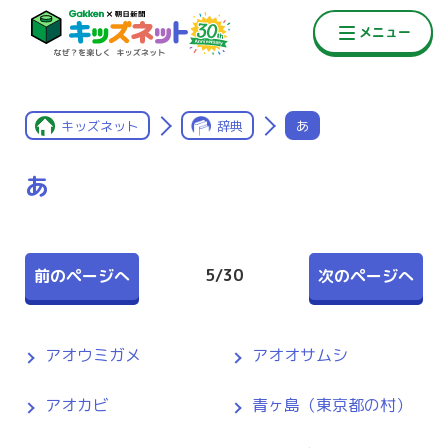
キッズネット
辞典
あ
あ
5
/
30
前のページへ
次のページへ
アオウミガメ
アオオサムシ
アオカビ
青ヶ島（東京都の村）