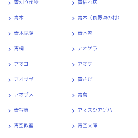
青刈り作物
青枯れ病
青木
青木（長野県の村）
青木昆陽
青木繁
青桐
アオゲラ
アオコ
アオサ
アオサギ
青さび
アオザメ
青島
青写真
アオスジアゲハ
青空教室
青空文庫