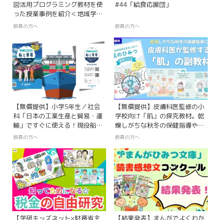
図活用プログラミング教材を使
#44「給食応援団」
った授業事例を紹介＜地域学習
＞
教員の方へ
教員の方へ
【無償提供】小学5年生／社会
【無償提供】皮膚科医監修の小
科「日本の工業生産と貿易・運
学校向け「肌」の探究教材。乾
輸」ですぐに使える！現役船員
燥しがちな秋冬の保健指導や授
の動画と連動した最新副教材
業に！
教員の方へ
教員の方へ
『船と貿易』
【学研キッズネット×財務省主
【結果発表】まんがでよくわか