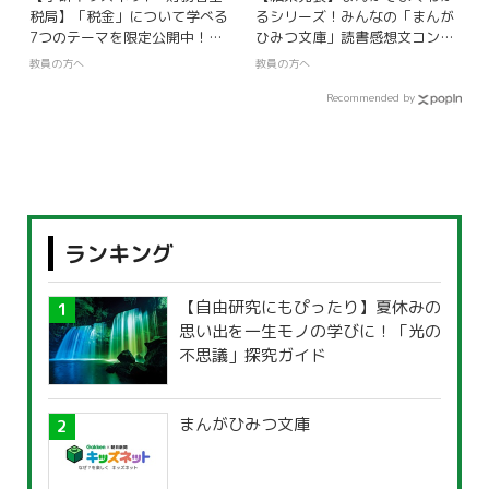
税局】「税金」について学べる
るシリーズ！みんなの「まんが
7つのテーマを限定公開中！
ひみつ文庫」読書感想文コンク
【ワークシート付き】
ール
教員の方へ
教員の方へ
Recommended by
ランキング
【自由研究にもぴったり】夏休みの
思い出を一生モノの学びに！「光の
不思議」探究ガイド
まんがひみつ文庫