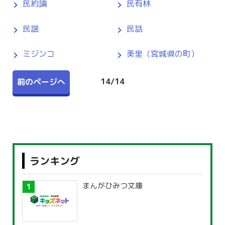
民約論
民有林
民謡
民話
ミジンコ
美里（宮城県の町）
14
/
14
前のページへ
ランキング
まんがひみつ文庫