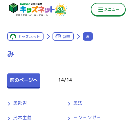
キッズネット
辞典
み
み
14
/
14
前のページへ
民部省
民法
民本主義
ミンミンゼミ