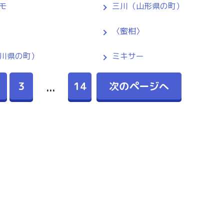
モ
三川（山形県の町）
〈蜜柑〉
川県の町）
ミキサー
3
14
次のページへ
...