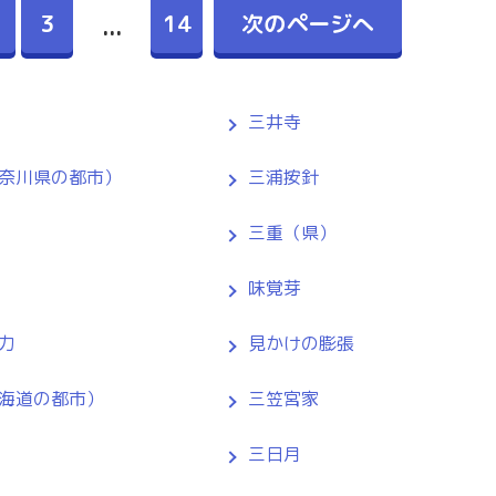
3
14
次のページへ
...
三井寺
奈川県の都市）
三浦按針
三重（県）
味覚芽
力
見かけの膨張
海道の都市）
三笠宮家
三日月