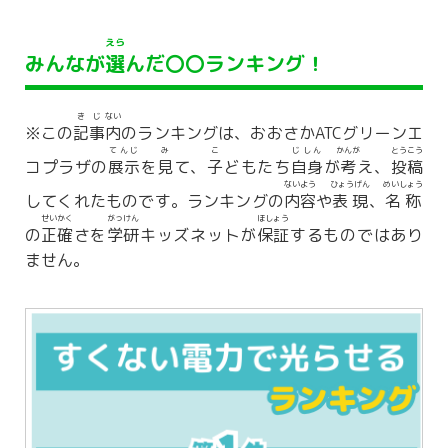
えら
みんなが
選
んだ〇〇ランキング！
きじ
ない
※この
記事
内
のランキングは、おおさかATCグリーンエ
てんじ
み
こ
じしん
かんが
とうこう
コプラザの
展示
を
見
て、
子
どもたち
自身
が
考
え、
投稿
ないよう
ひょうげん
めいしょう
してくれたものです。ランキングの
内容
や
表現
、
名称
せいかく
がっけん
ほしょう
の
正確
さを
学研
キッズネットが
保証
するものではあり
ません。