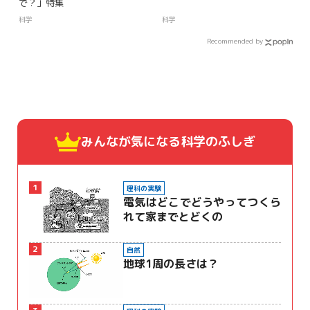
で？」特集
科学
科学
Recommended by
みんなが気になる
科学のふしぎ
1
理科の実験
電気はどこでどうやってつくら
れて家までとどくの
2
自然
地球1周の長さは？