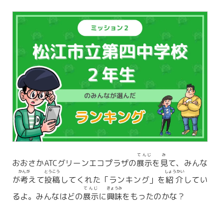
てんじ
み
おおさかATCグリーンエコプラザの
展示
を
見
て、みんな
かんが
とうこう
しょうかい
が
考
えて
投稿
してくれた「ランキング」を
紹介
してい
てんじ
きょうみ
るよ。みんなはどの
展示
に
興味
をもったのかな？