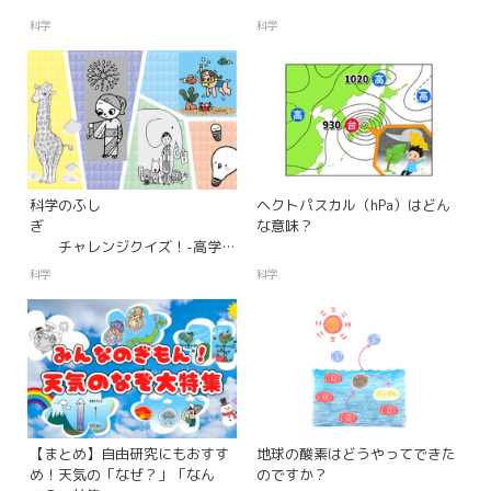
科学
科学
科学のふし
ヘクトパスカル（hPa）はどん
ぎ
な意味？
チャレンジクイズ！-高学
年レベル-
科学
科学
【まとめ】自由研究にもおすす
地球の酸素はどうやってできた
め！天気の「なぜ？」「なん
のですか？