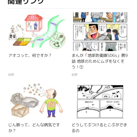
関連リンク
アオコって、何ですか？
まんが「地球防衛隊SDGs」第9
話 地球のためにムダをなくそ
う！①
科学
科学
じん肺って、どんな病気です
どうしてぶつけるとこぶができ
か？
るの