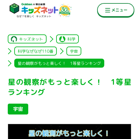
キッズネット
科学
科学なぜなぜ110番
宇宙
星の観察がもっと楽しく！ 1等星ランキング
星の観察がもっと楽しく！ 1等星
ランキング
宇宙