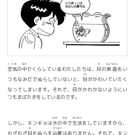
くうき
なか
め
ひょうめん
空気
の
中
でくらしているわたしたちは、
目
の
表面
をい
め
つもなみだでぬらしていないと、
目
がかわいていたく
め
なってしまいます。それで、
目
がかわかないようにい
つもまばたきをしているのです。
みず
なか
せいかつ
しかし、キンギョは
水
の
中
で
生活
をしていますから、
め
ひつよう
わざわざ
目
をぬらす
必要
はありません。それで、キン