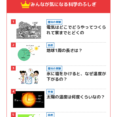
みんなが気になる
科学のふしぎ
1
理科の実験
電気はどこでどうやってつくら
れて家までとどくの
2
自然
地球1周の長さは？
3
理科の実験
氷に塩をかけると、なぜ温度が
下がるの？
4
宇宙
太陽の温度は何度くらいなの？
5
自然