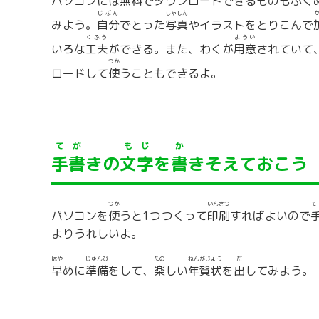
パソコンには
無料
でダウンロードできるものもふく
じぶん
しゃしん
みよう。
自分
でとった
写真
やイラストをとりこんで
くふう
ようい
いろな
工夫
ができる。また、わくが
用意
されていて
つか
ロードして
使
うこともできるよ。
てが
もじ
か
手書
きの
文字
を
書
きそえておこう
つか
いんさつ
て
パソコンを
使
うと1つつくって
印刷
すればよいので
よりうれしいよ。
はや
じゅんび
たの
ねんがじょう
だ
早
めに
準備
をして、
楽
しい
年賀状
を
出
してみよう。