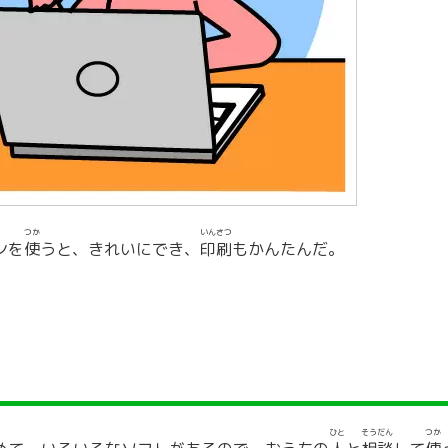
つか
いんさつ
ンを
使
うと、きれいにでき、
印刷
もかんたんだ。
ひと
そうだん
つか