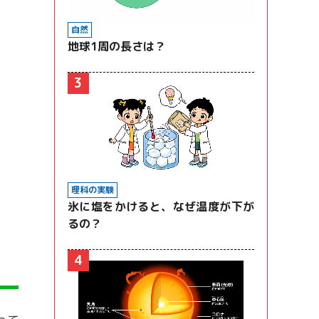
自然
地球1周の長さは？
3
理科の実験
氷に塩をかけると、なぜ温度が下が
るの？
4