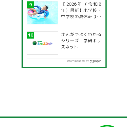
【2026年（令和8
年）最新】小学校・
中学校の夏休みはい
つからいつまで？ 都
道府県別「夏季休暇
まんがでよくわかる
一覧」
シリーズ | 学研キッ
ズネット
Recommended by