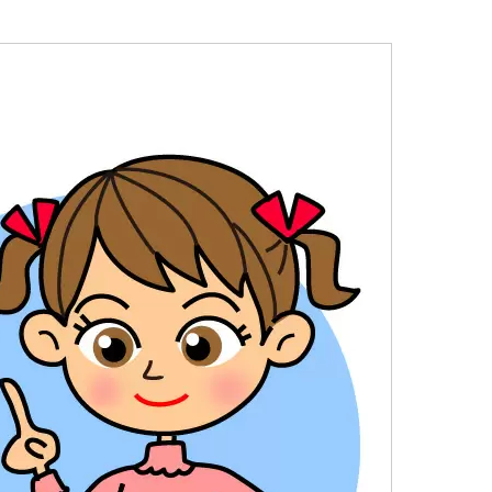
植物
くらしと食
自然
宇宙
身近なふしぎ
理科の実験