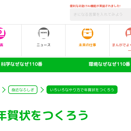
便利なお助けAI機能が実装されました!
未来の仕事
画
ニュース
まんがでよ
科学なぜなぜ110番
環境なぜなぜ110番
ヒト
大気
陸の動物
自然・生物
身近なふしぎ
いろいろなやり方で年賀状をつくろう
空の動物
水
年賀状をつくろう
水の動物
ゴミ・リサイクル
昆虫
エネルギー・人口