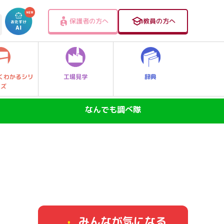
保護者の方へ
教員の方へ
工場見学
辞典
くわかるシリ
ーズ
なんでも調べ隊
SDGs―地球の未来―
ニュースのなぜ
なぜなに大発見！レッツゴー探Qキッズ
身近なふしぎ
みんなが気になる