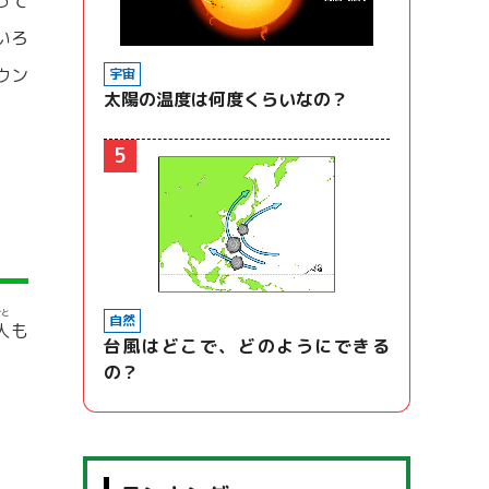
って
いろ
ウン
宇宙
太陽の温度は何度くらいなの？
5
ひと
自然
人
も
台風はどこで、どのようにできる
の？