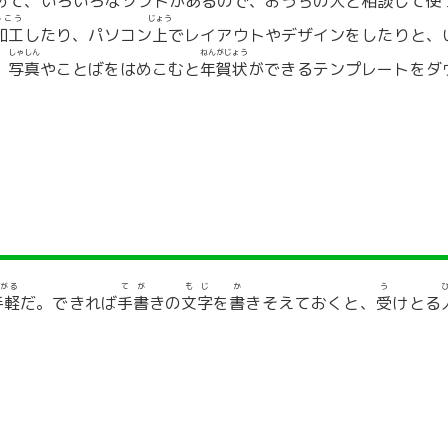
めて、いろいろなソフトがあるので、おうちの
人
と
相談
して
使
かこう
じょう
加工
したり、パソコン
上
でレイアウトやデザインをしたりと、
しゃしん
ねんがじょう
、
写真
やことばをはめこむと
年賀状
ができるテンプレートをダ
がる
てが
もじ
か
う
手軽
だ。できれば
手書
きの
文字
を
書
きそえておくと、
受
けとる