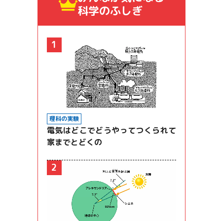
科学のふしぎ
1
理科の実験
電気はどこでどうやってつくられて
家までとどくの
2