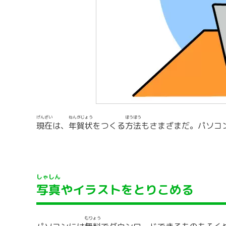
げんざい
ねんがじょう
ほうほう
現在
は、
年賀状
をつくる
方法
もさまざまだ。パソコ
しゃしん
写真
やイラストをとりこめる
むりょう