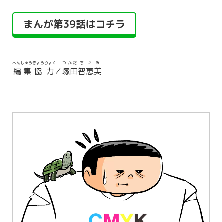
まんが第39話はコチラ
へんしゅう
きょうりょく
つかだ
ちえみ
編集
協力
／
塚田
智恵美