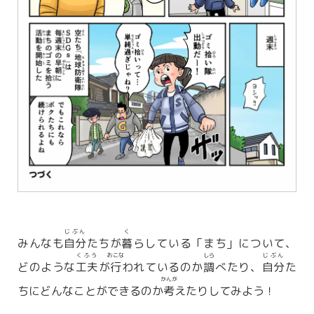
じぶん
く
みんなも
自分
たちが
暮
らしている「まち」について、
くふう
おこな
しら
じぶん
どのような
工夫
が
行
われているのか
調
べたり、
自分
た
かんが
ちにどんなことができるのか
考
えたりしてみよう！