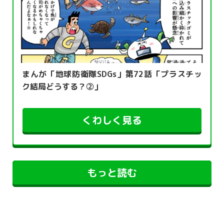
まんが「地球防衛隊SDGs」第72話「プラスチッ
ク結局どうする？②」
くわしく見る
もっと読む