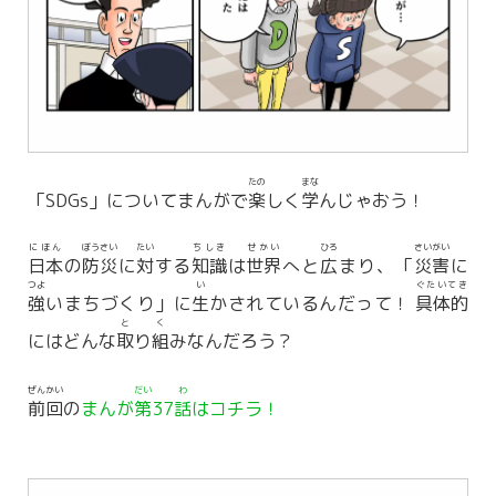
たの
まな
「SDGs」についてまんがで
楽
しく
学
んじゃおう！
にほん
ぼうさい
たい
ちしき
せかい
ひろ
さいがい
日本
の
防災
に
対
する
知識
は
世界
へと
広
まり、「
災害
に
つよ
い
ぐたいてき
強
いまちづくり」に
生
かされているんだって！
具体的
と
く
にはどんな
取
り
組
みなんだろう？
ぜんかい
だい
わ
前回
の
まんが
第
37
話
はコチラ！