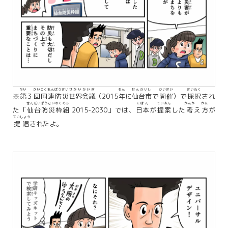
だい
かい
こくれん
ぼうさい
せかい
かいぎ
ねん
せんだいし
かいさい
さいたく
※
第
３
回
国連
防災
世界
会議
（2015
年
に
仙台市
で
開催
）で
採択
され
せんだい
ぼうさい
わくぐみ
にほん
ていあん
かんが
かた
た「
仙台
防災
枠組
2015-2030」では、
日本
が
提案
した
考
え
方
が
ていしょう
提唱
されたよ。