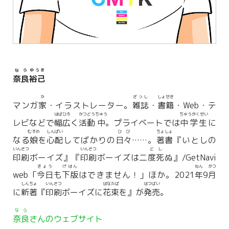
なら
ゆうき
奈良
裕己
か
ざっし
しょせき
マンガ
家
・イラストレーター。
雑誌
・
書籍
・Web・テ
はばひろ
かつどう
ちゅう
ちゅうがくせい
レビなどで
幅広
く
活動
中
。プライベートでは
中学生
に
むすめ
しんぱい
ひび
ちょしょ
なる
娘
を
心配
してばかりの
日々
……。
著書
『いとしの
いんさつ
いんさつ
ど
し
印刷
ボーイズ』『
印刷
ボーイズは二
度
死
ぬ』/GetNavi
きょう
げはん
ねん
がつ
web「
今日
も
下版
はできません！」ほか。2021
年
9
月
しんちょ
いんさつ
はなたば
はつばい
に
新著
『
印刷
ボーイズに
花束
を』が
発売
。
なら
奈良
さんのウェブサイト