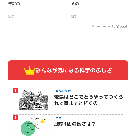
きなの
るの
科学
科学
Recommended by
みんなが気になる
科学のふしぎ
1
理科の実験
電気はどこでどうやってつくら
れて家までとどくの
2
自然
地球1周の長さは？