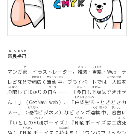
なら
ゆうき
奈良
裕己
か
ざっし
しょせき
マンガ
家
・イラストレーター。
雑誌
・
書籍
・Web・テ
はばひろ
かつどう
ちゅう
ひとりむすめ
レビなどで
幅広
く
活動
中
。プライベートでは
一人娘
を
しんぱい
ひび
きょう
げはん
心配
してばかりの
日々
……。「
今日
も
下版
はできませ
しろ
しば
せいかつ
ん！」（GetNavi web）、「
白
柴
生活
～ときどきカ
げんだい
れんさい
ちゅう
ちょしょ
メ〜」（
現代
ビジネス）などマンガ
連載
中
。
著書
に
いんさつ
いんさつ
ど
し
『いとしの
印刷
ボーイズ』『
印刷
ボーイズは二
度
死
いんさつ
はなたば
ぬ』『
印刷
ボーイズに
花束
を』（ワンパブリッシン