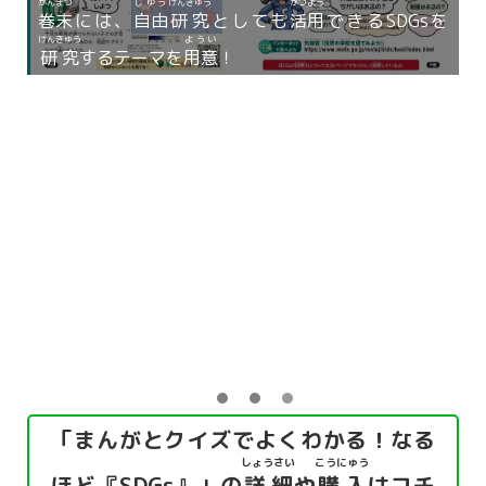
「まんがとクイズでよくわかる！なる
しょうさい
こうにゅう
ほど『SDGs』」の
詳細
や
購入
はコチ