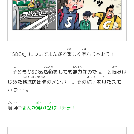
たの
まな
「SDGs」についてまんがで
楽
しく
学
んじゃおう！
こ
かつどう
むりょく
なや
「
子
どもがSDGs
活動
をしても
無力
なのでは」と
悩
みは
ちきゅう
ぼうえい
たい
ようす
み
じめた
地球
防衛
隊
のメンバー。その
様子
を
見
たスモー
ルは……。
ぜんかい
だい
わ
前回
の
まんが
第
61
話
はコチラ！