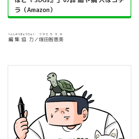
ラ（Amazon）
へんしゅう
きょうりょく
つかだ
ちえみ
編集
協力
／
塚田
智恵美