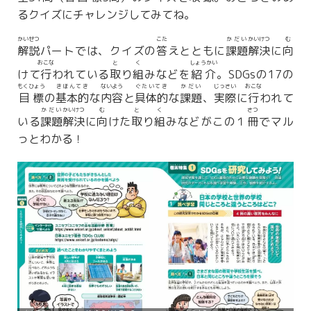
るクイズにチャレンジしてみてね。
かいせつ
こた
かだい
かいけつ
む
解説
パートでは、クイズの
答
えとともに
課題
解決
に
向
おこな
と
く
しょうかい
けて
行
われている
取
り
組
みなどを
紹介
。SDGsの17の
もくひょう
きほんてき
ないよう
ぐたいてき
かだい
じっさい
おこな
目標
の
基本的
な
内容
と
具体的
な
課題
、
実際
に
行
われて
かだい
かいけつ
む
と
く
さつ
いる
課題
解決
に
向
けた
取
り
組
みなどがこの１
冊
でマル
っとわかる！