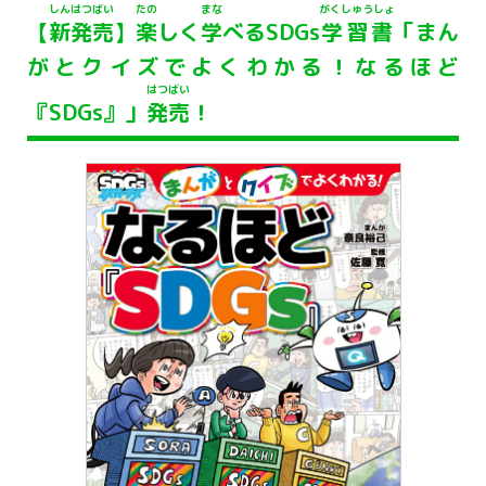
しん
はつばい
たの
まな
がくしゅうしょ
【
新
発売
】
楽
しく
学
べるSDGs
学習書
「まん
がとクイズでよくわかる！なるほど
はつばい
『SDGs』」
発売
！