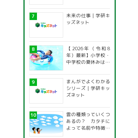
未来の仕事 | 学研キ
ッズネット
【2026年（令和8
年）最新】小学校・
中学校の夏休みはい
つからいつまで？ 都
道府県別「夏季休暇
まんがでよくわかる
一覧」
シリーズ | 学研キッ
ズネット
雲の種類っていくつ
あるの？ カタチに
よって名前や特徴が
違うの？