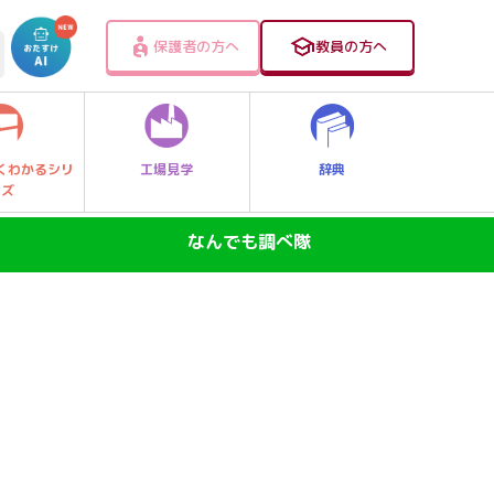
保護者の方へ
教員の方へ
工場見学
辞典
くわかるシリ
ーズ
なんでも調べ隊
SDGs―地球の未来―
ニュースのなぜ
なぜなに大発見！レッツゴー探Qキッズ
身近なふしぎ