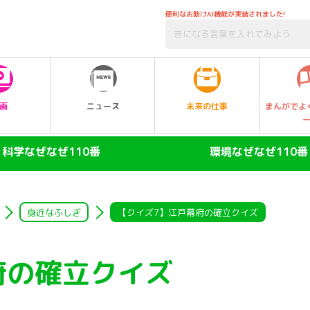
便利なお助けAI機能が実装されました!
未来の仕事
画
ニュース
まんがでよ
科学なぜなぜ110番
環境なぜなぜ110番
ヒト
大気
陸の動物
自然・生物
身近なふしぎ
【クイズ7】江戸幕府の確立クイズ
空の動物
水
府の確立クイズ
水の動物
ゴミ・リサイクル
昆虫
エネルギー・人口