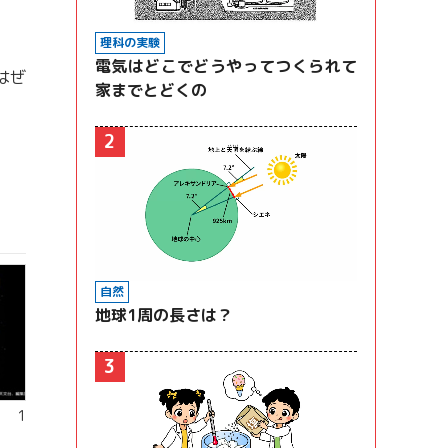
理科の実験
電気はどこでどうやってつくられて
はぜ
家までとどくの
2
自然
地球1周の長さは？
3
 1