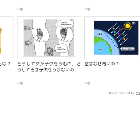
科学
科学
とは？
どうして女が子供をうむの，ど
空はなぜ青いの？
うして男は子供をうまないの
科学
科学
Recommended by