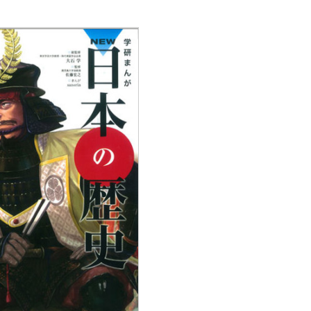
植物
くらしと食
自然
宇宙
身近なふしぎ
理科の実験