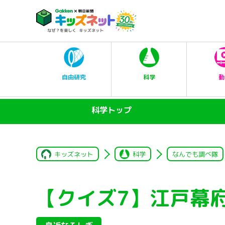
科学
自由研究
動
科学トップ
キッズネット
科学
なんでも調べ隊
【クイズ7】江戸幕