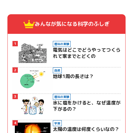
みんなが気になる
科学のふしぎ
1
理科の実験
電気はどこでどうやってつくら
れて家までとどくの
2
自然
地球1周の長さは？
3
理科の実験
氷に塩をかけると、なぜ温度が
下がるの？
4
宇宙
太陽の温度は何度くらいなの？