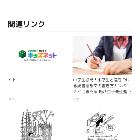
関連リンク
ヒト
中学生必見！小学生と差をつけ
る読書感想文の書き方カンペキ
ナビ【専門家 塩谷京子先生監
修】
科学
科学