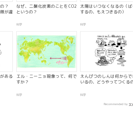
るの？
なぜ、二酸化炭素のことをCO2
太陽はいつなくなるの（ば
徴が違
というの？
するの、もえつきるの）
科学
科学
がある
エル・ニーニョ現象って、何で
えんぴつのしんは何からで
すか？
いるの、どうやってつくる
科学
科学
Recommended by