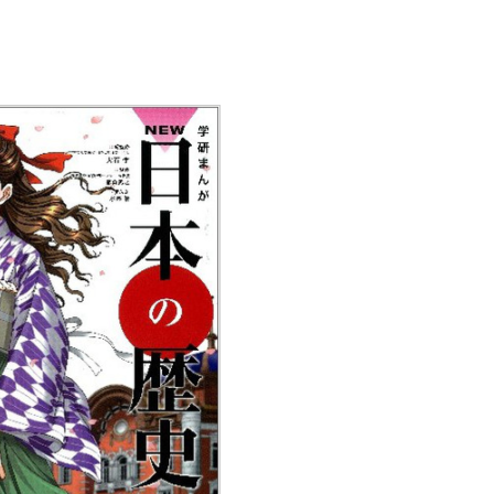
植物
くらしと食
自然
宇宙
身近なふしぎ
理科の実験