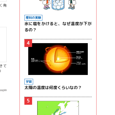
く発
理科の実験
氷に塩をかけると、なぜ温度が下が
るの？
4
きて
の
宇宙
太陽の温度は何度くらいなの？
5