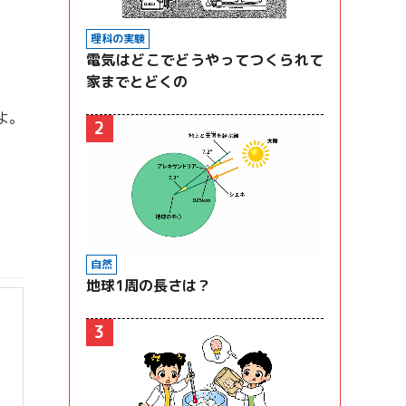
理科の実験
電気はどこでどうやってつくられて
家までとどくの
よ。
2
自然
地球1周の長さは？
3