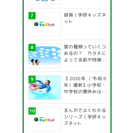
辞典 | 学研キッズネ
ット
雲の種類っていくつ
あるの？ カタチに
よって名前や特徴が
違うの？
【2026年（令和8
年）最新】小学校・
中学校の夏休みはい
つからいつまで？ 都
道府県別「夏季休暇
まんがでよくわかる
一覧」
シリーズ | 学研キッ
ズネット