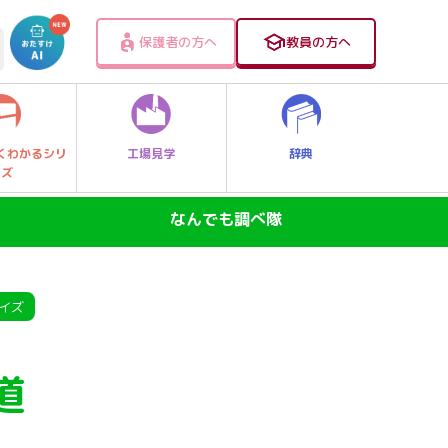
保護者の方へ
教員の方へ
工場見学
辞典
くわかるシリ
ーズ
なんでも調べ隊
SDGs―地球の未来―
ニュースのなぜ
イズ
なぜなに大発見！レッツゴー探Qキッズ
道
身近なふしぎ