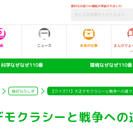
便利なお助けAI機能が実装されました!
未来の仕事
画
ニュース
まんがでよ
科学なぜなぜ110番
環境なぜなぜ110番
ヒト
大気
陸の動物
自然・生物
身近なふしぎ
【クイズ11】大正デモクラシーと戦争への道ク
空の動物
水
デモクラシーと戦争への
水の動物
ゴミ・リサイクル
昆虫
エネルギー・人口