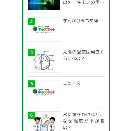
出を一生モノの学び
に！「光の不思議」
探究ガイド
まんがひみつ文庫
太陽の温度は何度く
らいなの？
ニュース
氷に塩をかけると、
なぜ温度が下がる
の？