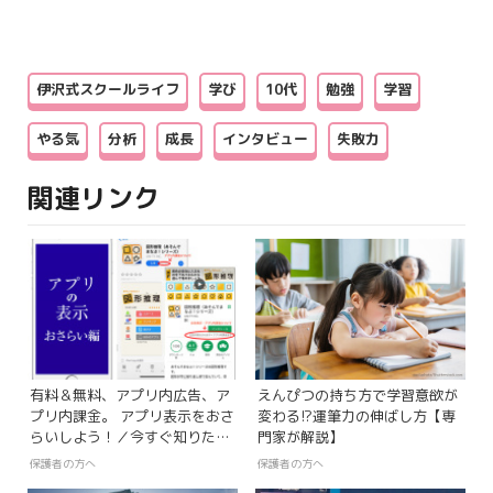
伊沢式スクールライフ
学び
10代
勉強
学習
やる気
分析
成長
インタビュー
失敗力
関連リンク
有料＆無料、アプリ内広告、ア
えんぴつの持ち方で学習意欲が
プリ内課金。 アプリ表示をおさ
変わる!?運筆力の伸ばし方【専
らいしよう！／今すぐ知りた
門家が解説】
い！ 親子のための、学ぶアプリ
保護者の方へ
保護者の方へ
探検隊【第77回】