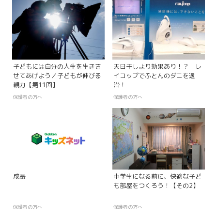
子どもには自分の人生を生きさ
天日干しより効果あり！？ レ
せてあげよう／子どもが伸びる
イコップでふとんのダニを退
親力【第11回】
治！
保護者の方へ
保護者の方へ
成長
中学生になる前に、快適な子ど
も部屋をつくろう！【その2】
保護者の方へ
保護者の方へ