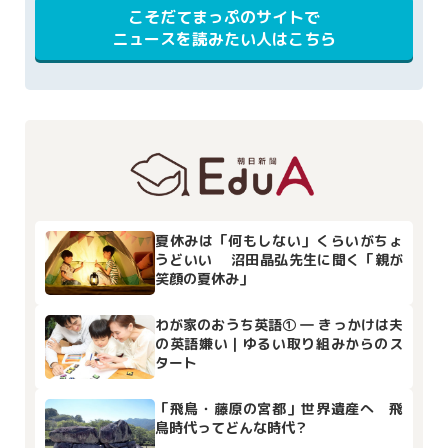
こそだてまっぷのサイトで
ニュースを読みたい人はこちら
夏休みは「何もしない」くらいがちょ
うどいい 沼田晶弘先生に聞く「親が
笑顔の夏休み」
わが家のおうち英語① ― きっかけは夫
の英語嫌い｜ゆるい取り組みからのス
タート
「飛鳥・藤原の宮都」世界遺産へ 飛
鳥時代ってどんな時代？