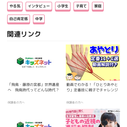
やる気
インタビュー
小学生
子育て
家庭
自己肯定感
中学
関連リンク
「飛鳥・藤原の宮都」世界遺産
動画でわかる！「ひとりあやと
へ 飛鳥時代ってどんな時代？
り」定番技に親子でチャレンジ
保護者の方へ
保護者の方へ