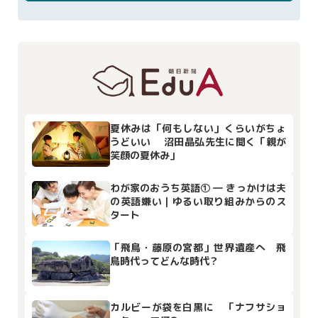
夏休みは「何もしない」くらいがちょ
うどいい 沼田晶弘先生に聞く「親が
笑顔の夏休み」
わが家のおうち英語① ― きっかけは夫
の英語嫌い｜ゆるい取り組みからのス
タート
「飛鳥・藤原の宮都」世界遺産へ 飛
鳥時代ってどんな時代？
カルビーが袋を白黒に 「ナフサショ