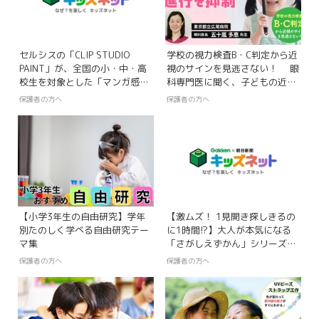
セルシスの「CLIP STUDIO
学校の視力検査B・C判定から近
PAINT」が、全国の小・中・高
視のサインを見逃さない！ 眼
校生を対象とした「マンガ感想
科専門医に聞く、子どもの近視
文コンクール2026」に協賛
の進行を抑制する生活習慣＆最
保護者の方へ
保護者の方へ
マンガを読んで感じた想いを、
新の治療法
表現する喜びへ
【小学3年生の自由研究】学年
【激ムズ！ 1見開き探しきるの
別たのしく学べる自由研究テー
に1時間!?】大人が本気になる
マ集
「さがしえずかん」シリーズ新
刊『ようかいさがしえずかん』
保護者の方へ
保護者の方へ
『どうぶつさがしえずかん』
2026年7月1日（水）発売