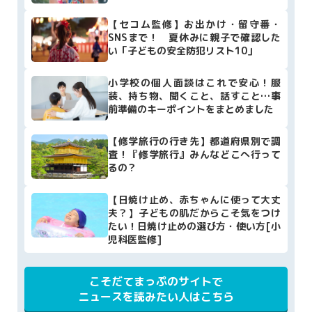
【セコム監修】お出かけ・留守番・
SNSまで！ 夏休みに親子で確認した
い「子どもの安全防犯リスト10」
小学校の個人面談はこれで安心！服
装、持ち物、聞くこと、話すこと…事
前準備のキーポイントをまとめました
【修学旅行の行き先】都道府県別で調
査！『修学旅行』みんなどこへ行って
るの？
【日焼け止め、赤ちゃんに使って大丈
夫？】子どもの肌だからこそ気をつけ
たい！日焼け止めの選び方・使い方[小
児科医監修]
こそだてまっぷのサイトで
ニュースを読みたい人はこちら