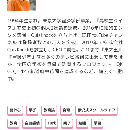
1994年生まれ。東京大学経済学部卒業。『高校生クイ
ズ』で史上初の個人2連覇を達成。2016年に知的エン
タメ集団・QuizKnockを立ち上げ、現在YouTubeチャン
ネルは登録者数250万人を突破。2019年に株式会社
QuizKnockを設立し、CEOに就任。これまで『東大王』
『冒険少年』など多くのテレビ番組に出演してきたほ
か、全国の学校を無償で訪問するプロジェクト「QK
GO」は47都道府県訪問を達成するなど、幅広く活動
中。
夏休み
学び
教育論
食育
伊沢式スクールライフ
教育
自尊感情
10代
親子
勉強
学習