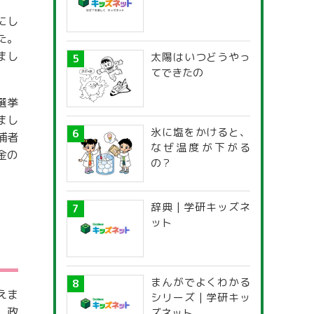
にし
た。
まし
太陽はいつどうやっ
てできたの
選挙
まし
氷に塩をかけると、
補者
なぜ温度が下がる
金の
の？
辞典 | 学研キッズネ
ット
まんがでよくわかる
えま
シリーズ | 学研キッ
、政
ズネット