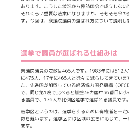
あります。こうした状況から臨時国会で成立しない
それくらい重要な法案になりますが、そもそも今の
す。今回は、衆議院議員の選ばれ方について説明し
選挙で議員が選ばれる仕組みは
衆議院議員の定数は465人です。1983年には512人で
に475人、17年に465人と徐々に減らしてきて
た、先進国が加盟している経済協力開発機構（OECD
で、同じ第1院で比べると加盟38カ国中36番目に少
る議員で、176人が比例区選挙で選ばれる議員です
選挙区というのは、選挙をするために有権者を一定
数を競います。選挙区には区域の広さに応じて、一
ます。