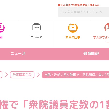
便利なお助けAI機能が実装されました!
未来の仕事
画
ニュース
まんがでよ
ニュース
教育情報
リリース情報
STEAM
新製品
プログラミング
教育情報全般
自民・維新の連立政権で「衆院議員定数の1
イベント
受験
習い事
権で「衆院議員定数の1
SDGs