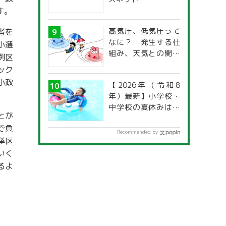
す。
高気圧、低気圧って
者を
なに？ 発生する仕
小選
組み、天気との関係
例区
は？
ック
小政
【2026年（令和8
年）最新】小学校・
中学校の夏休みはい
とが
つからいつまで？ 都
で負
道府県別「夏季休暇
Recommended by
一覧」
挙区
いく
るよ