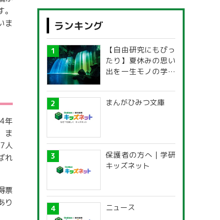
す。
いま
ランキング
【自由研究にもぴっ
たり】夏休みの思い
出を一生モノの学び
に！「光の不思議」
探究ガイド
まんがひみつ文庫
4年
 ま
7人
保護者の方へ | 学研
ばれ
キッズネット
得票
あり
ニュース