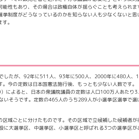
可能性もあり、その場合は政権自体が揺らぐことも考えられま
選挙制度がどうなっているのかを知らない人も少なくないと思
ます。
したが、92年に511人、93年に500人、2000年に480人、1
います。今の定数は日本国憲法施行後、もっとも少ない人数です。
）によると、日本の衆議院議員の定数は人口100万人あたり3.
ないそうです。定数の465人のうち289人が小選挙区選挙で選
。
の区域ごとに分けたものです。その区域で立候補した候補者が
般に大選挙区、中選挙区、小選挙区と呼ばれる3つの選挙区が