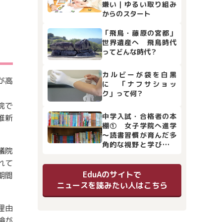
嫌い｜ゆるい取り組み
からのスタート
「飛鳥・藤原の宮都」
世界遺産へ 飛鳥時代
ってどんな時代？
カルビーが袋を白黒
が高
に 「ナフサショッ
ク」って何？
院で
中学入試・合格者の本
維新
棚① 女子学院へ進学
～読書習慣が育んだ多
角的な視野と学びの土
議院
台
れて
EduAのサイトで
期間
ニュースを読みたい人はこちら
理由
論が