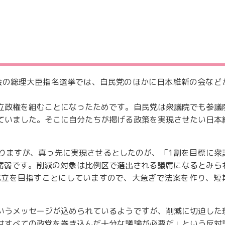
国会の総理大臣指名選挙では、自民党のほかに日本維新の会など
立政権を組むことになったためです。自民党は衆議院でも参議
ていました。そこに自分たちが掲げる政策を実現させたい日本
りますが、真っ先に実現させるとしたのが、「1割を目標に衆
議席弱です。削減の対象は比例区で選出される議席になるとみら
成立を目指すことにしていますので、大急ぎで法案を作り、短
いうメッセージが込められているようですが、削減に切迫した
はすべての政党を巻き込んだ十分な議論が必要だ」という反対