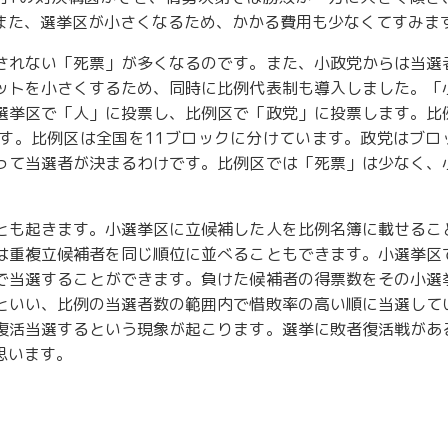
また、選挙区が小さくなるため、かかる費用も少なくてすみま
されない「死票」が多くなるのです。また、小政党からは当選
ットを小さくするため、同時に比例代表制も導入しました。「
選挙区で「人」に投票し、比例区で「政党」に投票します。比
す。比例区は全国を11ブロックに分けています。政党はブロ
って当選者が決まるわけです。比例区では「死票」は少なく、
とも起きます。小選挙区に立候補した人を比例名簿に載せるこ
は重複立候補者を同じ順位に並べることもできます。小選挙区
で当選することができます。負けた候補者の得票数をその小選
といい、比例の当選者数の範囲内で惜敗率の高い順に当選して
復活当選するという現象が起こります。選挙に敗者復活戦があ
思います。