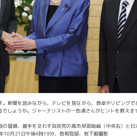
す。新聞を読みながら、テレビを見ながら、食卓やリビングで
るでしょうか。ジャーナリストの一色清さんがヒントを教えま
談の冒頭、握手を交わす自民党の高市早苗総裁（中央右）と日
年10月21日午後4時19分、首相官邸、岩下毅撮影