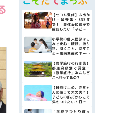
マネー
る
本・映画
【セコム監修】お出か
け・留守番・SNSま
子育て情報全般
で！ 夏休みに親子で
確認したい「子どもの
安全防犯リスト10」
小学校の個人面談はこ
れで安心！服装、持ち
物、聞くこと、話すこ
と…事前準備のキーポ
イントをまとめました
【修学旅行の行き先】
都道府県別で調査！
『修学旅行』みんなど
こへ行ってるの？
【日焼け止め、赤ちゃ
んに使って大丈夫？】
子どもの肌だからこそ
気をつけたい！日焼け
止めの選び方・使い方
[小児科医監修]
「学校でひとりぼっ