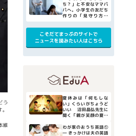
ち？」と不安なママパ
パへ。小学生の友だち
作りの「見守り方」
と、家庭でできる4つの
サポート
こそだてまっぷのサイトで
ニュースを読みたい人はこちら
夏休みは「何もしな
どう
い」くらいがちょうど
いい 沼田晶弘先生に
す。
聞く「親が笑顔の夏休
み」
本維
わが家のおうち英語①
― きっかけは夫の英語