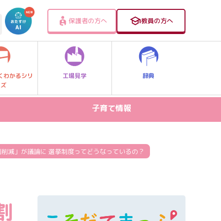
保護者の方へ
教員の方へ
工場見学
辞典
くわかるシリ
ーズ
子育て情報
病気・ケガ
お出かけスポット
割削減」が議論に 選挙制度ってどうなっているの？
スマホ・PC関連
家庭学習
割
食事・食育