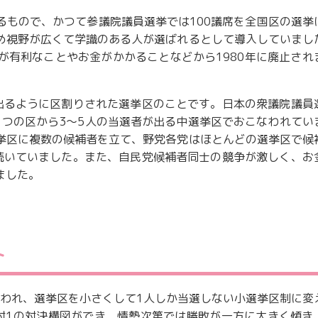
るもので、かつて参議院議員選挙では100議席を全国区の選挙
め視野が広くて学識のある人が選ばれるとして導入していまし
が有利なことやお金がかかることなどから1980年に廃止され
出るように区割りされた選挙区のことです。日本の衆議院議員
とつの区から3～5人の当選者が出る中選挙区でおこなわれてい
挙区に複数の候補者を立て、野党各党はほとんどの選挙区で候
続いていました。また、自民党候補者同士の競争が激しく、お
ました。
ト
なわれ、選挙区を小さくして1人しか当選しない小選挙区制に変
対1の対決構図ができ、情勢次第では勝敗が一方に大きく傾き