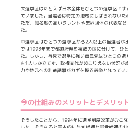
大選挙区はたとえば日本全体をひとつの選挙区にす
ていました。当選者は特定の地域にしばられないた
ただ、知名度の高いタレントや業界団体の代表など
た。
中選挙区はひとつの選挙区から2人以上の当選者が
では1993年まで都道府県を複数の区に分けて、ひ
た。しかし、与党で選挙に強い自民党はひとつの選
を1人しか立てず、政権交代が起こりえない状況が
力や地元への利益誘導がカギを握る選挙となってい
今の仕組みのメリットとデメリッ
そうしたことから、1994年に選挙制度改革がおこ
した。そうなると基本的に与党候補と野党候補の1