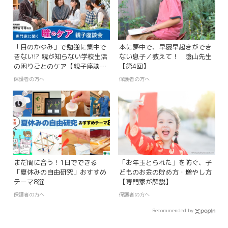
「目のかゆみ」で勉強に集中で
本に夢中で、早寝早起きができ
きない!? 親が知らない学校生活
ない息子／教えて！ 陰山先生
の困りごとのケア【親子座談
【第4回】
会】
保護者の方へ
保護者の方へ
まだ間に合う！1日でできる
「お年玉とられた」を防ぐ、子
「夏休みの自由研究」おすすめ
どものお金の貯め方・増やし方
テーマ8選
【専門家が解説】
保護者の方へ
保護者の方へ
Recommended by