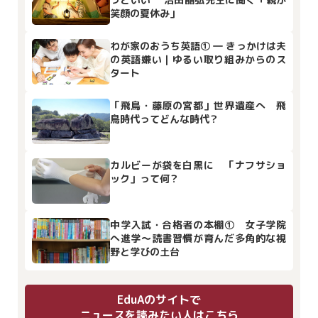
笑顔の夏休み」
わが家のおうち英語① ― きっかけは夫
の英語嫌い｜ゆるい取り組みからのス
タート
「飛鳥・藤原の宮都」世界遺産へ 飛
鳥時代ってどんな時代？
カルビーが袋を白黒に 「ナフサショ
ック」って何？
中学入試・合格者の本棚① 女子学院
へ進学～読書習慣が育んだ多角的な視
野と学びの土台
EduAのサイトで
ニュースを読みたい人はこちら