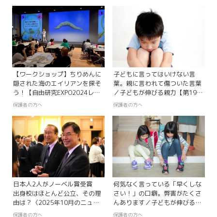
【ワークショップ】ちりめんに
子どもに言ってはいけない言
隠された海のエイリアンを探そ
葉。親に言われて傷ついた言葉
う！【自由研究EXPO2024レポ
／子どもが伸びる親力【第19
ート】
回】
保護者の方へ
保護者の方へ
日本人2人がノーベル賞受賞
何気なく言っている「早くしな
出身校はほとんど公立、その理
さい！」の口癖。弊害がたくさ
由は？〈2025年10月のニュー
んあります／子どもが伸びる親
ス・科学
力【第13回】
保護者の方へ
保護者の方へ