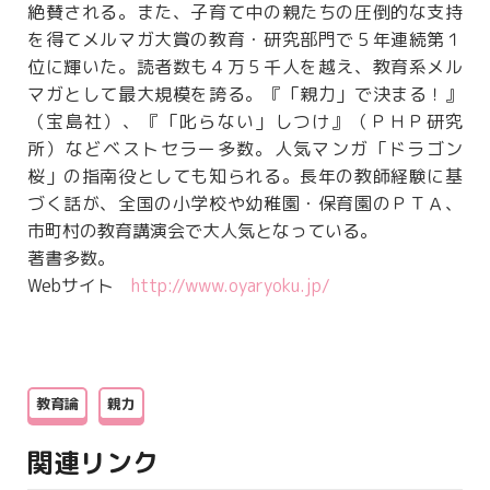
絶賛される。また、子育て中の親たちの圧倒的な支持
を得てメルマガ大賞の教育・研究部門で５年連続第１
位に輝いた。読者数も４万５千人を越え、教育系メル
マガとして最大規模を誇る。『「親力」で決まる！』
（宝島社）、『「叱らない」しつけ』（ＰＨＰ研究
所）などベストセラー多数。人気マンガ「ドラゴン
桜」の指南役としても知られる。長年の教師経験に基
づく話が、全国の小学校や幼稚園・保育園のＰＴＡ、
市町村の教育講演会で大人気となっている。
著書多数。
Webサイト
http://www.oyaryoku.jp/
教育論
親力
関連リンク