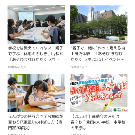
学校では教えてくれない！親子
”親子で一緒に”作って考える自
で学ぶ「体毛のふしぎ」by貝印
由研究体験！「あそび まなび
【あそびまなびかがくラボ
かがく ラボ2026」イベントレ
2026 レポート】
ポート
保護者の方へ
保護者の方へ
えんぴつの持ち方で学習意欲が
【2023年】運動会の時期は
変わる!?運筆力の伸ばし方【専
春？秋？全国の小学校・中学校
門家が解説】
の実態は