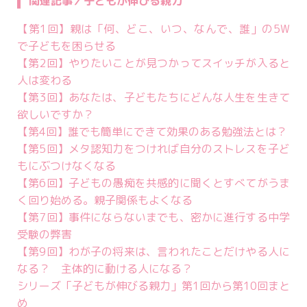
関連記事／子どもが伸びる親力
【第1回】親は「何、どこ、いつ、なんで、誰」の5W
で子どもを困らせる
【第2回】やりたいことが見つかってスイッチが入ると
人は変わる
【第3回】あなたは、子どもたちにどんな人生を生きて
欲しいですか？
【第4回】誰でも簡単にできて効果のある勉強法とは？
【第5回】メタ認知力をつければ自分のストレスを子ど
もにぶつけなくなる
【第6回】子どもの愚痴を共感的に聞くとすべてがうま
く回り始める。親子関係もよくなる
【第7回】事件にならないまでも、密かに進行する中学
受験の弊害
【第9回】わが子の将来は、言われたことだけやる人に
なる？ 主体的に動ける人になる？
シリーズ「子どもが伸びる親力」第1回から第10回まと
め