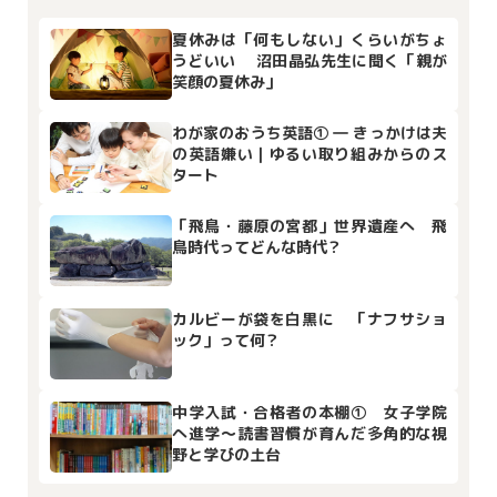
夏休みは「何もしない」くらいがちょ
うどいい 沼田晶弘先生に聞く「親が
笑顔の夏休み」
わが家のおうち英語① ― きっかけは夫
の英語嫌い｜ゆるい取り組みからのス
タート
「飛鳥・藤原の宮都」世界遺産へ 飛
鳥時代ってどんな時代？
カルビーが袋を白黒に 「ナフサショ
ック」って何？
中学入試・合格者の本棚① 女子学院
へ進学～読書習慣が育んだ多角的な視
野と学びの土台