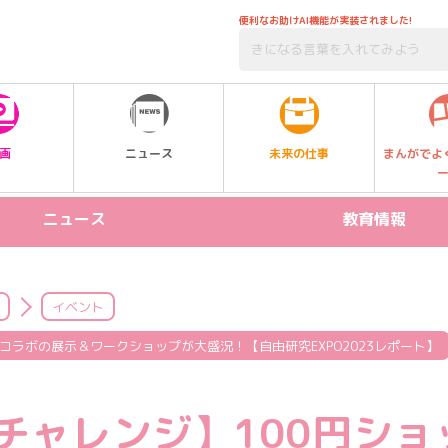
便利なお助けAI機能が実装されました!
未来の仕事
画
ニュース
まんがでよ
ニュース
教育情報
リリース情報
STEAM
新製品
プログラミング
イベント
イベント
受験
」コラボの展示＆ワークショップが大盛況！【自由研究EXPO2023レポート】
習い事
チャレンジ】100円ショ
SDGs