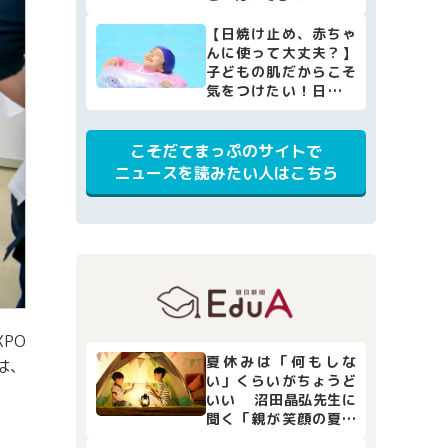
【日焼け止め、赤ちゃ
んに使って大丈夫？】
子どもの肌だからこそ
気をつけたい！日焼け
止めの選び方・使い方
[小児科医監修]
こそだてまっぷのサイトで
ニュースを読みたい人はこちら
PO
夏休みは「何もしな
は、
い」くらいがちょうど
いい 沼田晶弘先生に
聞く「親が笑顔の夏休
み」