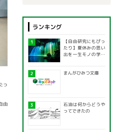
ランキング
【自由研究にもぴっ
たり】夏休みの思い
出を一生モノの学び
に！「光の不思議」
探究ガイド
まんがひみつ文庫
たっ
自由
石油は何からどうや
ってできたの