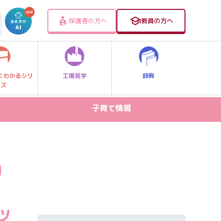
保護者の方へ
教員の方へ
工場見学
辞典
くわかるシリ
ーズ
子育て情報
病気・ケガ
お出かけスポット
スマホ・PC関連
家庭学習
ッ
食事・食育