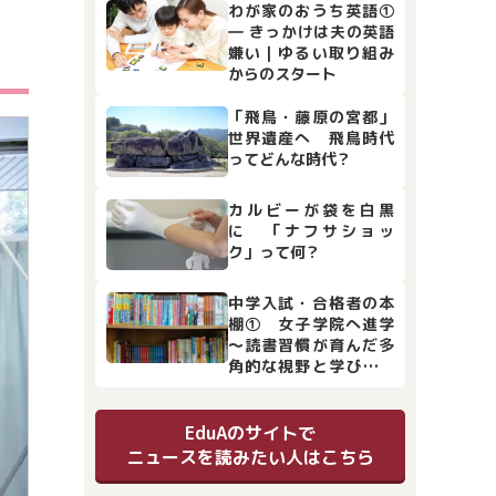
わが家のおうち英語①
― きっかけは夫の英語
嫌い｜ゆるい取り組み
からのスタート
「飛鳥・藤原の宮都」
世界遺産へ 飛鳥時代
ってどんな時代？
カルビーが袋を白黒
に 「ナフサショッ
ク」って何？
中学入試・合格者の本
棚① 女子学院へ進学
～読書習慣が育んだ多
角的な視野と学びの土
台
EduAのサイトで
ニュースを読みたい人はこちら