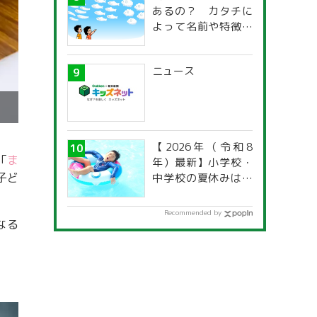
あるの？ カタチに
よって名前や特徴が
違うの？
ニュース
【2026年（令和8
「
ま
年）最新】小学校・
子ど
中学校の夏休みはい
つからいつまで？ 都
道府県別「夏季休暇
Recommended by
なる
一覧」