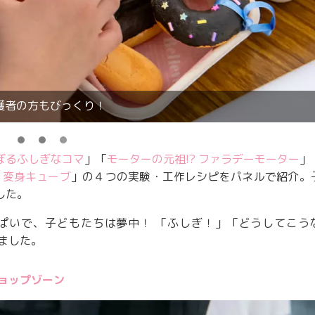
護者の方もびっくり！
ぼるふしぎなコマ
」「
モーターの元祖!? ファラデーモーター
」
 変身キューブ
」の４つの実験・工作レシピをパネルで紹介。
した。
ぱいで、子どもたちは夢中！ 「ふしぎ！」「どうしてこう
ました。
ショップゾーン