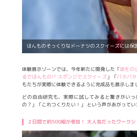
ほんものそっくりなドーナツのスクイーズには保
体験展示ゾーンでは、今年新たに開発した「
坂をの
るでほんもの!? スポンジでスクイーズ
」「
パタパタ
もたちが実際に体験できるように完成品も展示しま
どの自由研究も、実際に試してみると驚きがいっ
の？」「これつくりたい！」 という声があがってい
２日間で約500組が参加！ 大人気だったワーク