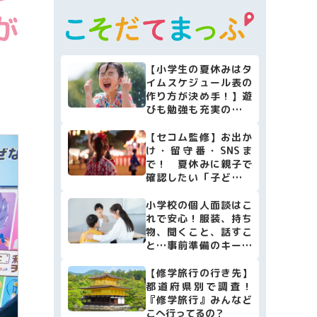
マネー
が
本・映画
子育て情報全般
【小学生の夏休みはタ
イムスケジュール表の
作り方が決め手！】遊
びも勉強も充実の計画
表作り簡単4ステップ♪
【セコム監修】お出か
け・留守番・SNSま
で！ 夏休みに親子で
確認したい「子どもの
安全防犯リスト10」
小学校の個人面談はこ
れで安心！服装、持ち
物、聞くこと、話すこ
と…事前準備のキーポ
イントをまとめました
【修学旅行の行き先】
都道府県別で調査！
『修学旅行』みんなど
こへ行ってるの？