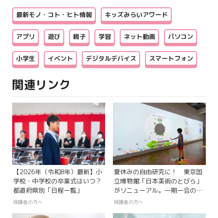
最新モノ・コト・ヒト情報
キッズみらいアワード
アプリ
遊び
親子
学習
ネット動画
パソコン
小学生
イベント
デジタルデバイス
スマートフォン
関連リンク
【2026年（令和8年）最新】小
夏休みの自由研究に！ 東京国
学校・中学校の卒業式はいつ？
立博物館「日本美術のとびら」
都道府県別「日程一覧」
がリニューアル。一期一会の新
しいデジタル鑑賞体験
保護者の方へ
保護者の方へ