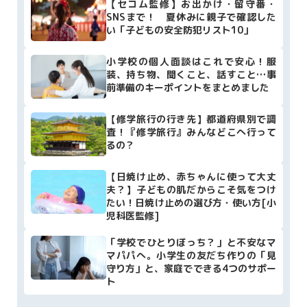
【セコム監修】お出かけ・留守番・
SNSまで！ 夏休みに親子で確認した
い「子どもの安全防犯リスト10」
小学校の個人面談はこれで安心！服
装、持ち物、聞くこと、話すこと…事
前準備のキーポイントをまとめました
【修学旅行の行き先】都道府県別で調
査！『修学旅行』みんなどこへ行って
るの？
【日焼け止め、赤ちゃんに使って大丈
夫？】子どもの肌だからこそ気をつけ
たい！日焼け止めの選び方・使い方[小
児科医監修]
「学校でひとりぼっち？」と不安なマ
マパパへ。小学生の友だち作りの「見
守り方」と、家庭でできる4つのサポー
ト