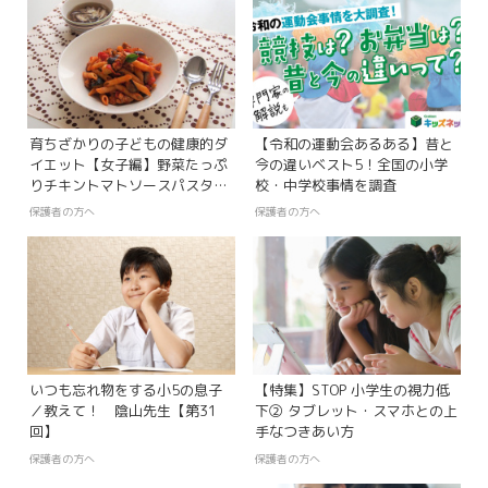
育ちざかりの子どもの健康的ダ
【令和の運動会あるある】昔と
イエット【女子編】野菜たっぷ
今の違いベスト5！全国の小学
りチキントマトソースパスタ＆
校・中学校事情を調査
きのこのスープ／元気な子ども
保護者の方へ
保護者の方へ
が育つ毎日のごはん【第27回】
いつも忘れ物をする小5の息子
【特集】STOP 小学生の視力低
／教えて！ 陰山先生【第31
下② タブレット・スマホとの上
回】
手なつきあい方
保護者の方へ
保護者の方へ