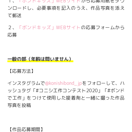
１、
「ボンドキッズ」WEBサイト
から応募用紙をダウ
ンロードし、必要事項を記入のうえ、作品写真を添え
て郵送
２、
「ボンドキッズ」WEBサイト
の応募フォームから
応募
一般の部（年齢は問いません）
【応募方法】
インスタグラムで
@konishibond_jp
をフォローして、ハ
ッシュタグ「#コニシ工作コンテスト2020」「#ボンド
で工作」をつけて使用した接着剤と一緒に撮った作品
写真を投稿
【作品応募期間】