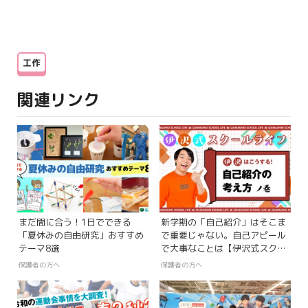
工作
関連リンク
まだ間に合う！1日でできる
新学期の「自己紹介」はそこま
「夏休みの自由研究」おすすめ
で重要じゃない。自己アピール
テーマ8選
で大事なことは【伊沢式スクー
ルライフ】
保護者の方へ
保護者の方へ