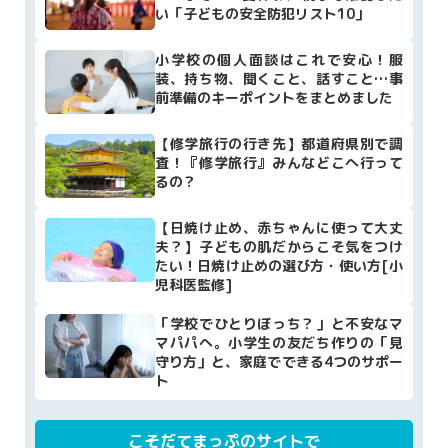
い「子どもの安全防犯リスト10」
小学校の個人面談はこれで安心！服
装、持ち物、聞くこと、話すこと…事
前準備のキーポイントをまとめました
【修学旅行の行き先】都道府県別で調
査！『修学旅行』みんなどこへ行って
るの？
【日焼け止め、赤ちゃんに使って大丈
夫？】子どもの肌だからこそ気をつけ
たい！日焼け止めの選び方・使い方[小
児科医監修]
「学校でひとりぼっち？」と不安なマ
マパパへ。小学生の友だち作りの「見
守り方」と、家庭でできる4つのサポー
ト
こそだてまっぷのサイトで