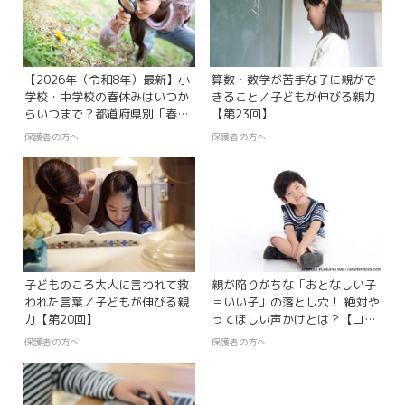
【2026年（令和8年）最新】小
算数・数学が苦手な子に親がで
学校・中学校の春休みはいつか
きること／子どもが伸びる親力
らいつまで？都道府県別「春季
【第23回】
休暇一覧」
保護者の方へ
保護者の方へ
子どものころ大人に言われて救
親が陥りがちな「おとなしい子
われた言葉／子どもが伸びる親
＝いい子」の落とし穴！ 絶対や
力【第20回】
ってほしい声かけとは？【コソ
ダテのヒント】
保護者の方へ
保護者の方へ