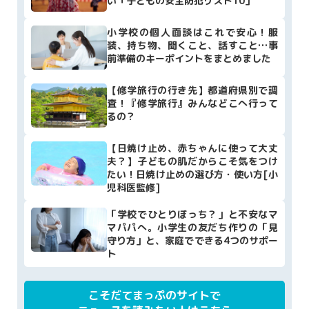
い「子どもの安全防犯リスト10」
小学校の個人面談はこれで安心！服
装、持ち物、聞くこと、話すこと…事
前準備のキーポイントをまとめました
【修学旅行の行き先】都道府県別で調
査！『修学旅行』みんなどこへ行って
るの？
【日焼け止め、赤ちゃんに使って大丈
夫？】子どもの肌だからこそ気をつけ
たい！日焼け止めの選び方・使い方[小
児科医監修]
「学校でひとりぼっち？」と不安なマ
マパパへ。小学生の友だち作りの「見
守り方」と、家庭でできる4つのサポー
ト
こそだてまっぷのサイトで