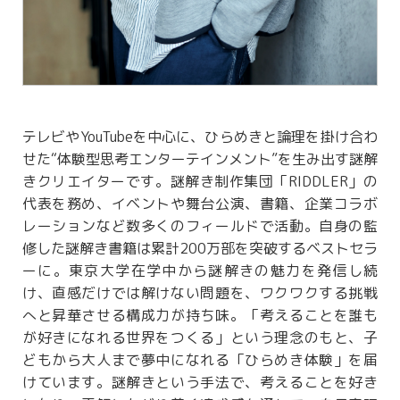
テレビやYouTubeを中心に、ひらめきと論理を掛け合わ
せた“体験型思考エンターテインメント”を生み出す謎解
きクリエイターです。謎解き制作集団「RIDDLER」の
代表を務め、イベントや舞台公演、書籍、企業コラボ
レーションなど数多くのフィールドで活動。自身の監
修した謎解き書籍は累計200万部を突破するベストセラ
ーに。東京大学在学中から謎解きの魅力を発信し続
け、直感だけでは解けない問題を、ワクワクする挑戦
へと昇華させる構成力が持ち味。「考えることを誰も
が好きになれる世界をつくる」という理念のもと、子
どもから大人まで夢中になれる「ひらめき体験」を届
けています。謎解きという手法で、考えることを好き