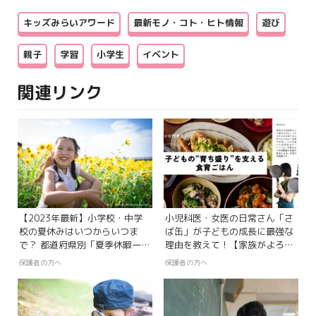
キッズみらいアワード
最新モノ・コト・ヒト情報
遊び
親子
学習
小学生
イベント
関連リンク
【2023年最新】小学校・中学
小児科医・女医の日常さん「さ
校の夏休みはいつからいつま
ば缶」が子どもの成長に最強な
で？ 都道府県別「夏季休暇一
理由を教えて！【家族がよろこ
覧」
ぶレシピ付き】
保護者の方へ
保護者の方へ