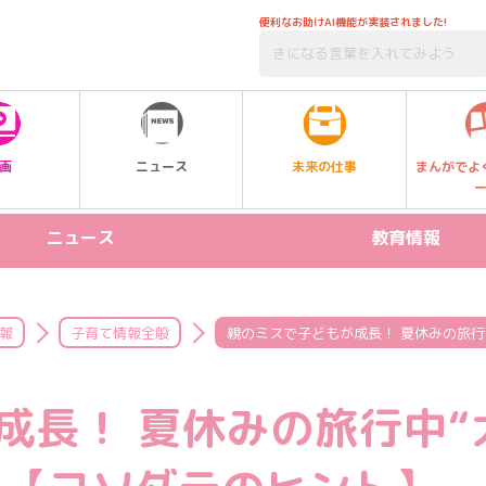
便利なお助けAI機能が実装されました!
未来の仕事
画
ニュース
まんがでよ
ニュース
教育情報
リリース情報
STEAM
新製品
プログラミング
報
子育て情報全般
親のミスで子どもが成長！ 夏休みの旅行
イベント
受験
成長！ 夏休みの旅行中“
習い事
SDGs