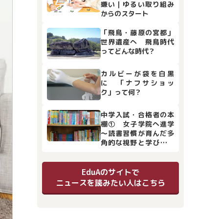
嫌い｜ゆるい取り組み
からのスタート
「飛鳥・藤原の宮都」
世界遺産へ 飛鳥時代
ってどんな時代？
カルビーが袋を白黒
に 「ナフサショッ
ク」って何？
中学入試・合格者の本
棚① 女子学院へ進学
～読書習慣が育んだ多
角的な視野と学びの土
台
EduAのサイトで
ニュースを読みたい人はこちら