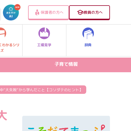
保護者の方へ
教員の方へ
工場見学
辞典
くわかるシリ
ーズ
子育て情報
病気・ケガ
お出かけスポット
中“大失敗”から学んだこと【コソダテのヒント】
スマホ・PC関連
大
家庭学習
食事・食育