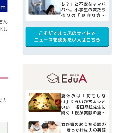
ち？」と不安なママパ
パへ。小学生の友だち
作りの「見守り方」
と、家庭でできる4つの
さん
サポート
化し
こそだてまっぷのサイトで
ニュースを読みたい人はこちら
夏休みは「何もしな
ぐた
い」くらいがちょうど
いい 沼田晶弘先生に
聞く「親が笑顔の夏休
み」
わが家のおうち英語①
― きっかけは夫の英語