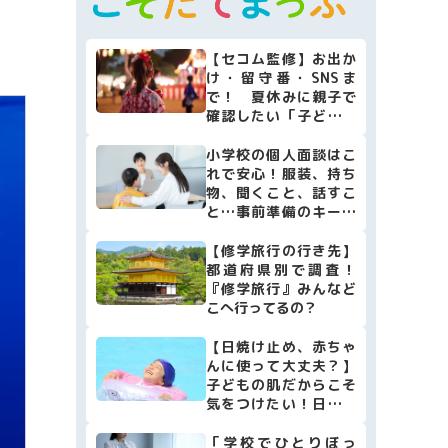
マネー
本・映画
【セコム監修】お出か
け・留守番・SNSま
子育て情報全般
で！ 夏休みに親子で
確認したい「子どもの
安全防犯リスト10」
小学校の個人面談はこ
れで安心！服装、持ち
物、聞くこと、話すこ
と…事前準備のキーポ
イントをまとめました
【修学旅行の行き先】
都道府県別で調査！
『修学旅行』みんなど
こへ行ってるの？
【日焼け止め、赤ちゃ
んに使って大丈夫？】
子どもの肌だからこそ
気をつけたい！日焼け
止めの選び方・使い方
[小児科医監修]
「学校でひとりぼっ