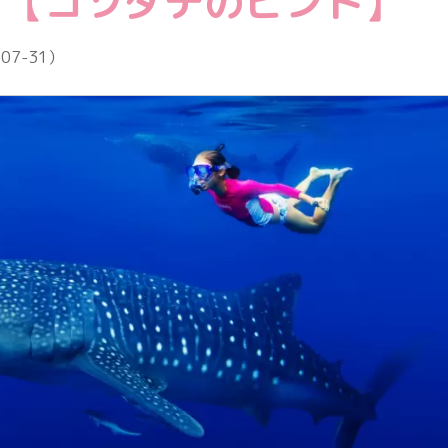
と【コソダテのヒント】
教育情報全般
-07-31
）