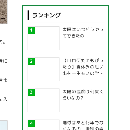
ランキング
太陽はいつどうやっ
てできたの
の。
【自由研究にもぴっ
きに
たり】夏休みの思い
出を一生モノの学び
に！「光の不思議」
きま
探究ガイド
太陽の温度は何度く
らいなの？
に入
地球はあと何年でな
くなるの，地球の寿