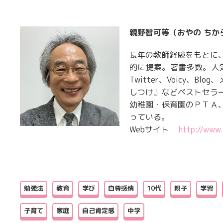
親野智可等（おやの ちか
長年の教師経験をもとに
的に提案。著書多数。人気
Twitter、Voicy、
しつけ』などベストセラ
幼稚園・保育園のＰＴＡ
っている。
Webサイト
http://www.
勉強法
教育
学び
自尊感情
10代
親子
学習
子育て
家庭
自己肯定感
中学