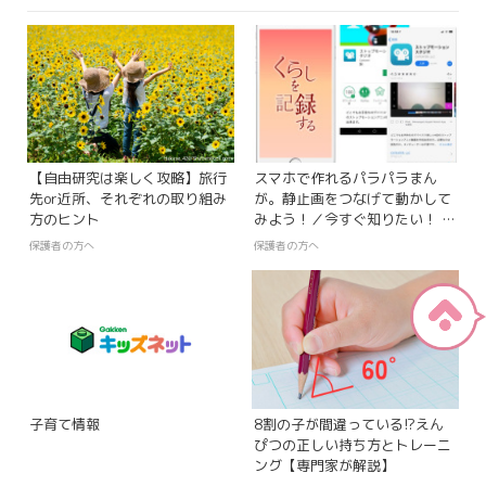
【自由研究は楽しく攻略】旅行
スマホで作れるパラパラまん
先or近所、それぞれの取り組み
が。静止画をつなげて動かして
方のヒント
みよう！／今すぐ知りたい！ 親
子のための、学ぶアプリ探検隊
保護者の方へ
保護者の方へ
【第81回】
子育て情報
8割の子が間違っている!?えん
ぴつの正しい持ち方とトレーニ
ング【専門家が解説】