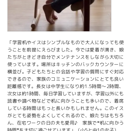
「学習机やイスはシンプルなもので大人になっても使
うことを前提にえらびました。今では愛着が湧き、娘
たちがときどき自分でメンテナンスをしながら大切に
使っています。場所はキッチンのバックカウンターに
横並び。子どもたちとの会話や学習の質問にすぐ対応
できるので、家族のコミュニケーションにとても良い
距離感です。長女は中学生になり約1.5時間～2時間、
次女は約1時間、毎日学習していますが、学習以外にも
読書や調べ物などで机に向かうことも多いので、着席
している時間はもっと長いかもしれません。このイス
がとても姿勢をよくしてくれるので、娘たちはもちろ
ん、在宅ワークの日の夫も愛用♪ 家族で❝机に向かう
時間❞を大切に過ごせています」（小5と中1の女子）