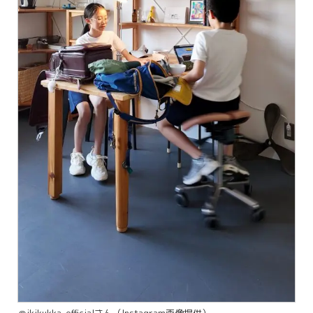
＠ikikukka_officialさん（Instagram画像提供）