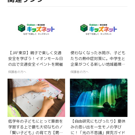
【JAF東京】親子で楽しく交通
使わなくなった水筒が、子ども
安全を学ぼう！イオンモール日
たちの熱中症対策に。中学生と
の出で交通安全イベントを開催
企業がつくる新しい地域循環
「ぐりんく」
保護者の方へ
保護者の方へ
低学年の子どもにとって算数を
【自由研究にもぴったり】夏休
学習する上で最も大切なもの／
みの思い出を一生モノの学び
「賢い子ども」の育て方【第9
に！「光の不思議」探究ガイド