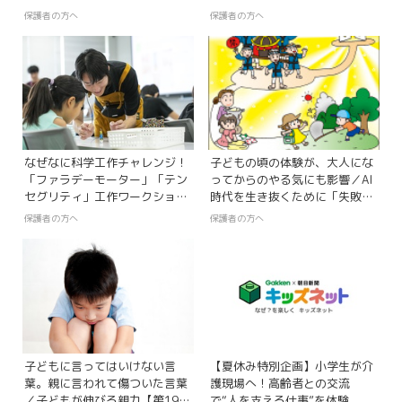
回】
保護者の方へ
保護者の方へ
なぜなに科学工作チャレンジ！
子どもの頃の体験が、大人にな
「ファラデーモーター」「テン
ってからのやる気にも影響／AI
セグリティ」工作ワークショッ
時代を生き抜くために「失敗
プ【あそび まなび かがく ラボ
力」を育てる６つの栄養素【最
保護者の方へ
保護者の方へ
2026レポート】
終回】
子どもに言ってはいけない言
【夏休み特別企画】小学生が介
葉。親に言われて傷ついた言葉
護現場へ！高齢者との交流
／子どもが伸びる親力【第19
で“人を支える仕事”を体験