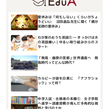
夏休みは「何もしない」くらいがちょ
うどいい 沼田晶弘先生に聞く「親が
笑顔の夏休み」
わが家のおうち英語① ― きっかけは夫
の英語嫌い｜ゆるい取り組みからのス
タート
「飛鳥・藤原の宮都」世界遺産へ 飛
鳥時代ってどんな時代？
カルビーが袋を白黒に 「ナフサショ
ック」って何？
中学入試・合格者の本棚① 女子学院
へ進学～読書習慣が育んだ多角的な視
野と学びの土台