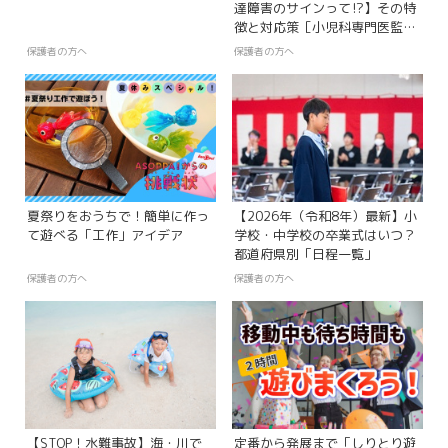
達障害のサインって⁉】その特
徴と対応策［小児科専門医監
修］
保護者の方へ
保護者の方へ
夏祭りをおうちで！簡単に作っ
【2026年（令和8年）最新】小
て遊べる「工作」アイデア
学校・中学校の卒業式はいつ？
都道府県別「日程一覧」
保護者の方へ
保護者の方へ
【STOP！水難事故】海・川で
定番から発展まで「しりとり遊