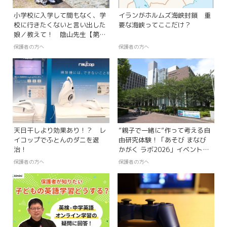
小学校に入学して間もなく、学
イランがホルムズ海峡封鎖 重
校に行きたくないと言い出した
要な海峡ってここだけ？
娘／教えて！ 陰山先生【第27
回】
保護者の方へ
保護者の方へ
天日干しより効果あり！？ レ
”親子で一緒に”作って考える自
イコップでふとんのダニを退
由研究体験！「あそび まなび
治！
かがく ラボ2026」イベントレ
ポート
保護者の方へ
保護者の方へ