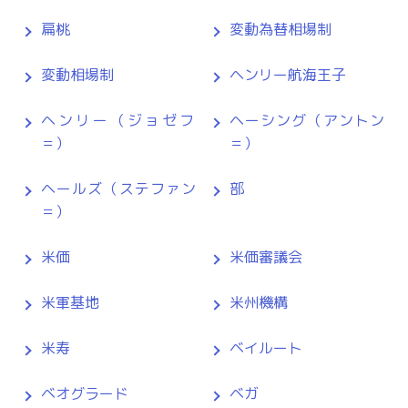
扁桃
変動為替相場制
変動相場制
ヘンリー航海王子
ヘンリー（ジョゼフ
ヘーシング（アントン
＝）
＝）
ヘールズ（ステファン
部
＝）
米価
米価審議会
米軍基地
米州機構
米寿
ベイルート
ベオグラード
ベガ