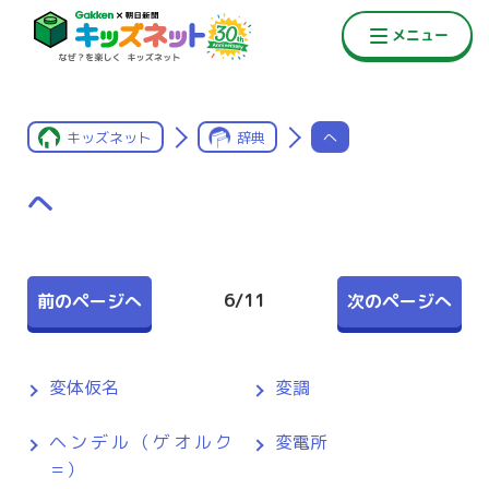
キッズネット
辞典
へ
へ
6
/
11
前のページへ
次のページへ
変体仮名
変調
ヘンデル（ゲオルク
変電所
＝）