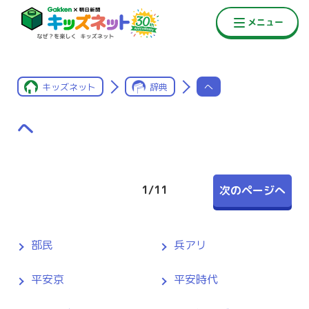
キッズネット
辞典
へ
へ
1
/
11
次のページへ
部民
兵アリ
平安京
平安時代