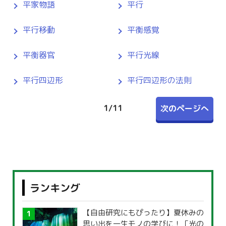
平家物語
平行
平行移動
平衡感覚
平衡器官
平行光線
平行四辺形
平行四辺形の法則
1
/
11
次のページへ
ランキング
【自由研究にもぴったり】夏休みの
思い出を一生モノの学びに！「光の