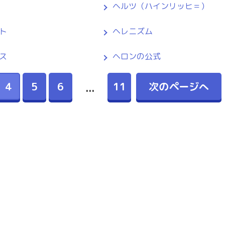
ヘルツ（ハインリッヒ＝）
ト
ヘレニズム
ス
ヘロンの公式
4
5
6
11
次のページへ
...