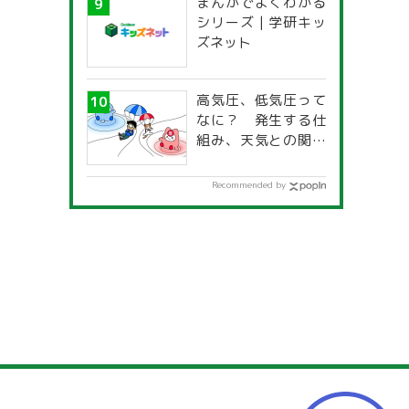
まんがでよくわかる
一覧」
シリーズ | 学研キッ
ズネット
高気圧、低気圧って
なに？ 発生する仕
組み、天気との関係
は？
Recommended by