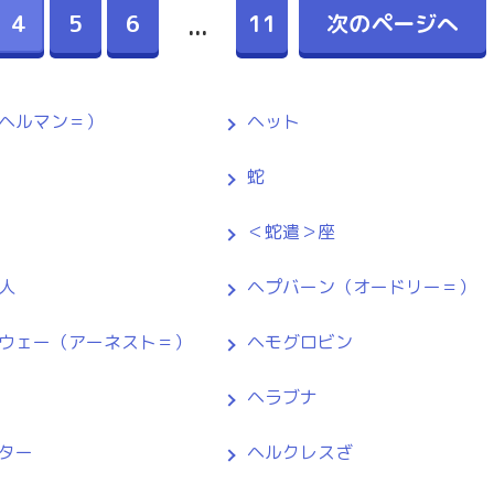
4
5
6
11
次のページへ
...
ヘルマン＝）
ヘット
蛇
＜蛇遣＞座
人
ヘプバーン（オードリー＝）
ウェー（アーネスト＝）
ヘモグロビン
ヘラブナ
ター
ヘルクレスざ