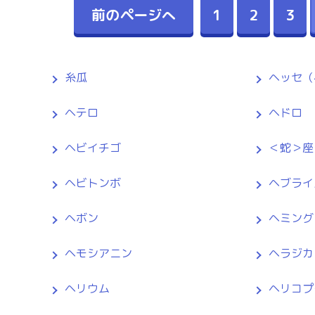
前のページへ
1
2
3
糸瓜
ヘッセ（
ヘテロ
ヘドロ
ヘビイチゴ
＜蛇＞座
ヘビトンボ
ヘブライ
ヘボン
ヘミング
ヘモシアニン
ヘラジカ
ヘリウム
ヘリコプ