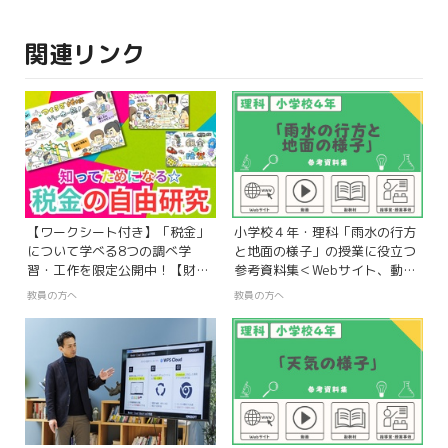
関連リンク
【ワークシート付き】「税金」
小学校４年・理科「雨水の行方
について学べる8つの調べ学
と地面の様子」の授業に役立つ
習・工作を限定公開中！【財務
参考資料集＜Webサイト、動
省主税局コラボ特集】
画、指導案＞
教員の方へ
教員の方へ