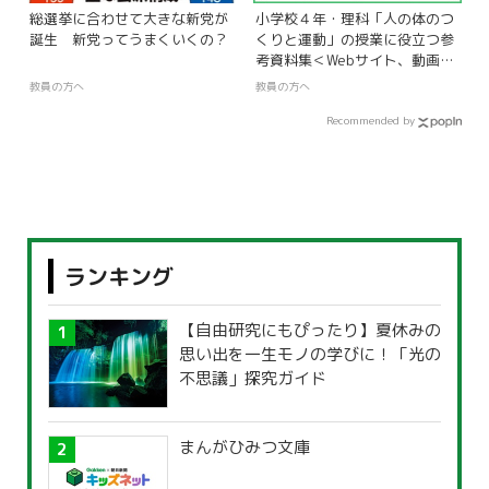
総選挙に合わせて大きな新党が
小学校４年・理科「人の体のつ
誕生 新党ってうまくいくの？
くりと運動」の授業に役立つ参
考資料集＜Webサイト、動画、
指導案＞
教員の方へ
教員の方へ
Recommended by
ランキング
【自由研究にもぴったり】夏休みの
思い出を一生モノの学びに！「光の
不思議」探究ガイド
まんがひみつ文庫