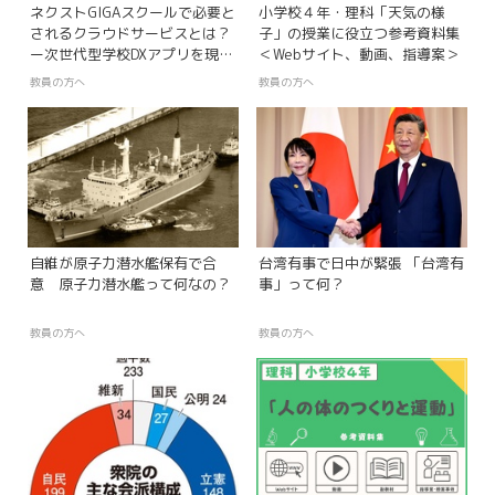
ネクストGIGAスクールで必要と
小学校４年・理科「天気の様
されるクラウドサービスとは？
子」の授業に役立つ参考資料集
ー次世代型学校DXアプリを現役
＜Webサイト、動画、指導案＞
教員が実体験ー
教員の方へ
教員の方へ
自維が原子力潜水艦保有で合
台湾有事で日中が緊張 「台湾有
意 原子力潜水艦って何なの？
事」って何？
教員の方へ
教員の方へ