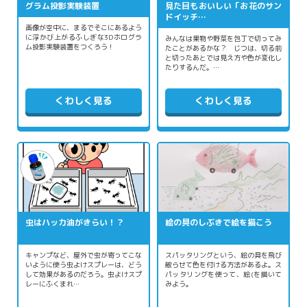
グラム投影実験装置
見た目もおいしい「お花のサン
ドイッチ…
画像が空中に、まるでそこにあるよう
に浮かび上がるふしぎな3Dホログラ
みんなは果物や野菜を包丁で切ってみ
ム投影実験装置をつくろう！
たことがあるかな？ じつは、切る前
と切ったあとでは見え方や色が変化し
たりするんだ。…
くわしく見る
くわしく見る
虫はハッカ油がきらい！？
絵の具のしぶきで絵を描こう
キャンプなど、屋外で虫が寄ってこな
スパッタリングという、絵の具を飛び
いように使う虫よけスプレーは、どう
散らせて色を付ける方法があるよ。ス
して効果があるのだろう。虫よけスプ
パッタリングを使って、絵(を描いて
レーにふくまれ…
みよう。