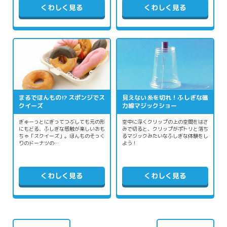
くわしく見る
くわしく見る
まるでほんもの!? スポンジでス
見えない糸を切れ！ふしぎな磁
クイーズ
力線マジックショー
ぎゅーっとにぎってつぶしても元の形
空中に浮くクリップの上の空間をはさ
にもどる、ふしぎな感触が楽しいおも
みで切ると、クリップがポトリと落ち
ちゃ「スクイーズ」。ほんものそっく
るマジックみたいなふしぎな体験をし
りのドーナツの…
よう！
くわしく見る
くわしく見る