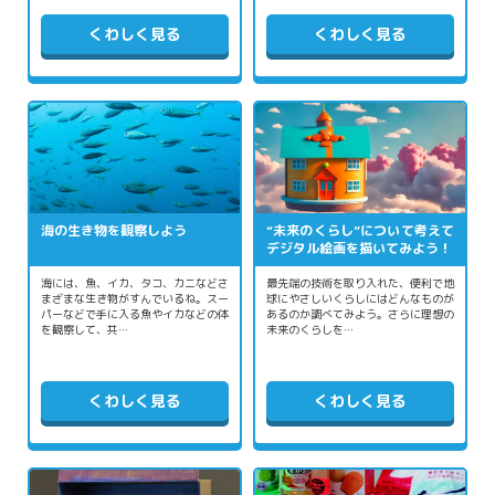
くわしく見る
くわしく見る
海の生き物を観察しよう
“未来のくらし”について考えて
デジタル絵画を描いてみよう！
海には、魚、イカ、タコ、カニなどさ
最先端の技術を取り入れた、便利で地
まざまな生き物がすんでいるね。スー
球にやさしいくらしにはどんなものが
パーなどで手に入る魚やイカなどの体
あるのか調べてみよう。さらに理想の
を観察して、共…
未来のくらしを…
くわしく見る
くわしく見る