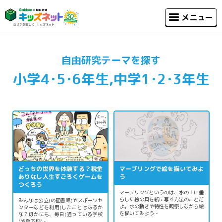
メニュー
自由研究テーマを探す
小学4･5･6年生,中学1･2･3年生
どっちの世界を体験する？税金
マーブリングで絵を描いてみよ
ありなし人生すごろくゲームを
う
つくろう
マーブリングというのは、水の上に垂
らした絵の具を紙に写す方法のことだ
みんなは公立(の図書館(やスポーツセ
よ。水の動きや特性を観察しながら絵
ンターなどを利用(したことはあるか
を描いてみよう…
な？ほかにも、毎日(通っている学校
(や登下校(…