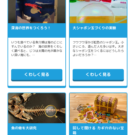
深海の世界をつくろう！
大シャボン玉づくりの実験
いつも食べている魚介類は海のどこに
フワフワ浮かぶ虹色のシャボン玉。小
すんでいるのか？ 海の世界をくわし
さいころ、遊んだ人も多いはず。大き
く調べると、じつは太陽の光が届かな
なシャボン玉をつくるにはどうしたら
い深い海にも、…
よいだろうか？…
くわしく見る
くわしく見る
魚の骨を大研究
回して開ける カギ穴のない宝
箱