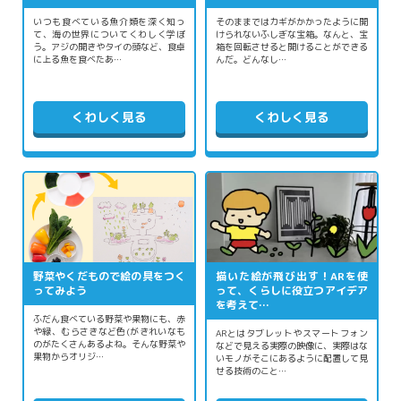
いつも食べている魚介類を深く知っ
そのままではカギがかかったように開
て、海の世界についてくわしく学ぼ
けられないふしぎな宝箱。なんと、宝
う。アジの開きやタイの頭など、食卓
箱を回転させると開けることができる
に上る魚を食べたあ…
んだ。どんなし…
くわしく見る
くわしく見る
野菜やくだもので絵の具をつく
描いた絵が飛び出す！ARを使
ってみよう
って、くらしに役立つアイデア
を考えて…
ふだん食べている野菜や果物にも、赤
や緑、むらさきなど色(がきれいなも
ARとはタブレットやスマートフォン
のがたくさんあるよね。そんな野菜や
などで見える実際の映像に、実際はな
果物からオリジ…
いモノがそこにあるように配置して見
せる技術のこと…