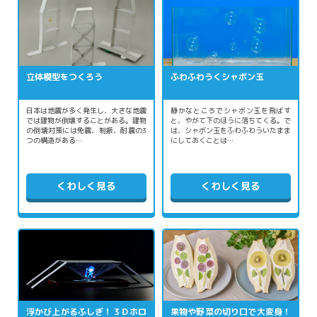
立体模型をつくろう
ふわふわうくシャボン玉
日本は地震が多く発生し、大きな地震
静かなところでシャボン玉を飛ばす
では建物が倒壊することがある。建物
と、やがて下のほうに落ちてくる。で
の倒壊対策には免震、制振、耐震の3
は、シャボン玉をふわふわういたまま
つの構造がある…
にしておくことは…
くわしく見る
くわしく見る
浮かび上がるふしぎ！３Ｄホロ
果物や野菜の切り口で大変身！