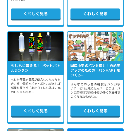
くわしく見る
くわしく見る
もしもに備える！ ペットボト
国産小麦のパンを探せ！自給率
ルランタン
アップのための「パンMAP」を
つくろ…
もしも停電で電気が使えなくなったと
き、懐中電灯とペットボトルがあれば
みんなのおうちの朝食はパンが多
部屋を照らす「あかり」になるよ。光
い？ それともごはん？ じつは、パ
のしくみを利用…
ンの原材料である小麦の多くが海外で
つくられたものなん…
くわしく見る
くわしく見る