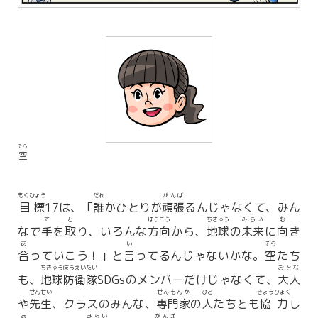
そら
空
もくひょう
だれ
がんば
目標
17は、「
誰
かひとりが
頑張
るんじゃなくて、みん
て
と
ほうこう
ちきゅう
みらい
む
なで
手
を
取
り、いろんな
方向
から、
地球
の
未来
に
向
き
あ
い
そら
合
っていこう！」と
言
ってるんじゃないかな。
空
たち
ちきゅう
ぼうえい
たい
おとな
も、
地球
防衛
隊
SDGsのメンバーだけじゃなくて、
大人
せんせい
せんもんか
ひと
きょうりょく
や
先生
、クラスのみんな、
専門家
の
人
たちとも
協力
し
あ
みらい
がんば