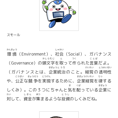
スモール
かんきょう
しゃかい
環境
（Environment）、
社会
（Social）、ガバナンス
かしらもじ
と
つく
ことば
（Governance）の
頭文字
を
取
って
作
られた
言葉
だよ。
きぎょう
とうち
けいえい
とうめいせい
（ガバナンスとは、
企業
統治
のこと。
経営
の
透明性
こうせい
きょうそう
じつげん
きぎょう
けいえい
りっ
や、
公正
な
競争
を
実現
するために、
企業
経営
を
律
する
き
くば
きぎょう
しくみ）。この３つにちゃんと
気
を
配
っている
企業
に
たい
しきん
あつ
とうし
対
して、
資金
が
集
まるような
投資
のしくみだね。