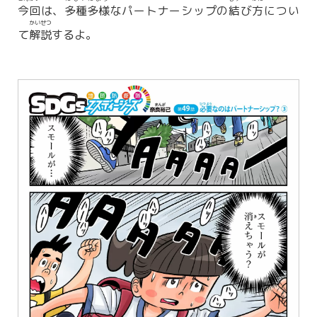
今回
は、
多種
多様
なパートナーシップの
結
び
方
につい
かいせつ
て
解説
するよ。