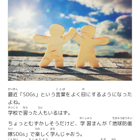
さいきん
ことば
め
最近
「SDGs」という
言葉
をよく
目
にするようになった
よね。
がっこう
なら
ひと
学校
で
習
った
人
もいるはず。
がくしゅう
ちきゅう
ぼうえい
ちょっとむずかしそうだけど、
学習
まんが「
地球
防衛
たい
たの
まな
隊
SDGs」で
楽
しく
学
んじゃおう。
こんかい
たしゅ
たよう
むす
かた