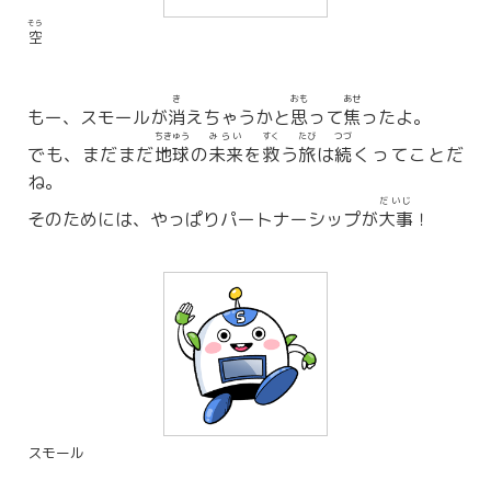
そら
空
き
おも
あせ
もー、スモールが
消
えちゃうかと
思
って
焦
ったよ。
ちきゅう
みらい
すく
たび
つづ
でも、まだまだ
地球
の
未来
を
救
う
旅
は
続
くってことだ
ね。
だいじ
そのためには、やっぱりパートナーシップが
大事
！
スモール