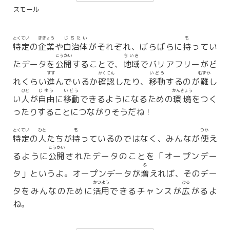
スモール
とくてい
きぎょう
じちたい
も
特定
の
企業
や
自治体
がそれぞれ、ばらばらに
持
ってい
こうかい
ちいき
たデータを
公開
することで、
地域
でバリアフリーがど
すす
かくにん
いどう
むずか
れくらい
進
んでいるか
確認
したり、
移動
するのが
難
し
ひと
じゆう
いどう
かんきょう
い
人
が
自由
に
移動
できるようになるための
環境
をつく
ったりすることにつながりそうだね！
とくてい
ひと
も
つか
特定
の
人
たちが
持
っているのではなく、みんなが
使
え
こうかい
るように
公開
されたデータのことを「オープンデー
ふ
タ」というよ。オープンデータが
増
えれば、そのデー
かつよう
ひろ
タをみんなのために
活用
できるチャンスが
広
がるよ
ね。