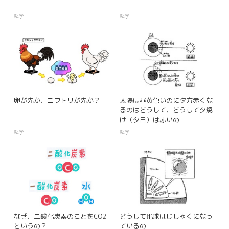
科学
科学
卵が先か、ニワトリが先か？
太陽は昼黄色いのに夕方赤くな
るのはどうして、どうして夕焼
け（夕日）は赤いの
科学
科学
なぜ、二酸化炭素のことをCO2
どうして地球はじしゃくになっ
というの？
ているの