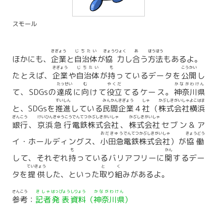
スモール
きぎょう
じちたい
きょうりょく
あ
ほうほう
ほかにも、
企業
と
自治体
が
協力
し
合
う
方法
もあるよ。
きぎょう
じちたい
も
こうかい
たとえば、
企業
や
自治体
が
持
っているデータを
公開
し
たっせい
む
やくだ
かながわけん
て、SDGsの
達成
に
向
けて
役立
てるケース。
神奈川県
すいしん
みんかん
きぎょう
しゃ
かぶしき
がいしゃ
よこはま
と、SDGsを
推進
している
民間
企業
４
社
（
株式
会社
横浜
ぎんこう
けいひん
きゅうこう
でんてつ
かぶしき
がいしゃ
かぶしき
がいしゃ
銀行
、
京浜
急行
電鉄
株式
会社
、
株式
会社
セブン＆ア
おだきゅう
でんてつ
かぶしき
がいしゃ
きょうどう
イ・ホールディングス、
小田急
電鉄
株式
会社
）が
協働
も
かん
して、それぞれ
持
っているバリアフリーに
関
するデー
ていきょう
と
く
タを
提供
した、といった
取
り
組
みがあるよ。
さんこう
きしゃ
はっぴょう
しりょう
かながわけん
参考
：
記者
発表
資料
（
神奈川県
）