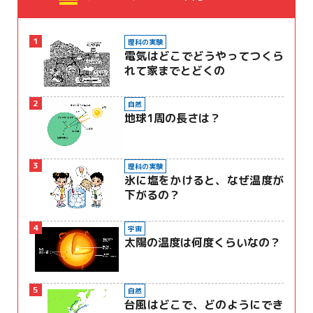
1
理科の実験
電気はどこでどうやってつくら
れて家までとどくの
2
自然
地球1周の長さは？
3
理科の実験
氷に塩をかけると、なぜ温度が
下がるの？
4
宇宙
太陽の温度は何度くらいなの？
5
自然
台風はどこで、どのようにでき