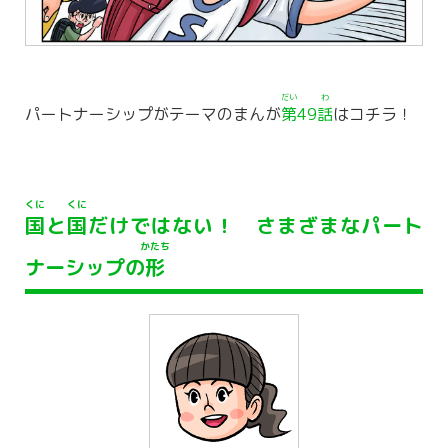
だい
わ
パートナーシップがテーマのまんが
第
49
話
はコチラ！
くに
くに
国
と
国
だけではない！ さまざまなパート
かたち
ナーシップの
形