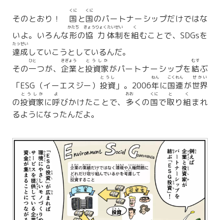
くに
くに
そのとおり！
国
と
国
のパートナーシップだけではな
かたち
きょうりょく
たいせい
く
いよ。いろんな
形
の
協力
体制
を
組
むことで、SDGsを
たっせい
達成
していこうとしているんだ。
ひと
きぎょう
とうしか
むす
その
一
つが、
企業
と
投資家
がパートナーシップを
結
ぶ
とうし
ねん
こくれん
せかい
「ESG（イーエスジー）
投資
」。2006
年
に
国連
が
世界
とうしか
よ
おお
くに
と
く
の
投資家
に
呼
びかけたことで、
多
くの
国
で
取
り
組
まれ
るようになったんだよ。