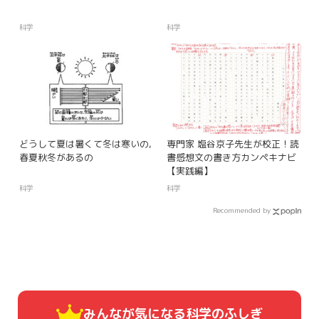
科学
科学
どうして夏は暑くて冬は寒いの,
専門家 塩谷京子先生が校正！読
春夏秋冬があるの
書感想文の書き方カンペキナビ
【実践編】
科学
科学
Recommended by
みんなが気になる
科学のふしぎ