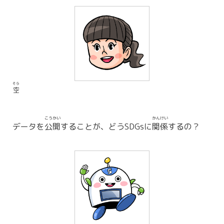
そら
空
こうかい
かんけい
データを
公開
することが、どうSDGsに
関係
するの？