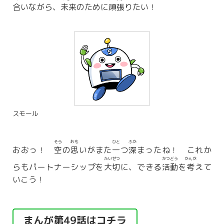
合
いながら、
未来
のために
頑張
りたい！
スモール
そら
おも
ひと
ふか
おおっ！
空
の
思
いがまた
一
つ
深
まったね！ これか
たいせつ
かつどう
かんが
らもパートナーシップを
大切
に、できる
活動
を
考
えて
いこう！
まんが第49話はコチラ