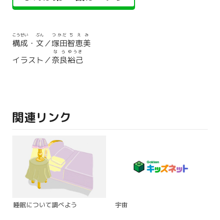
こうせい
ぶん
つかだ
ちえみ
構成
・
文
／
塚田
智恵美
なら
ゆうき
イラスト／
奈良
裕己
関連リンク
睡眠について調べよう
宇宙