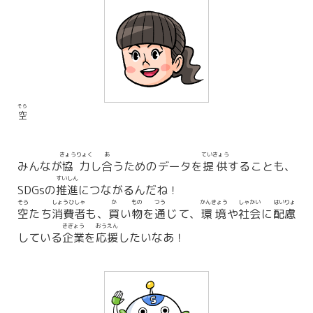
そら
空
きょうりょく
あ
ていきょう
みんなが
協力
し
合
うためのデータを
提供
することも、
すいしん
SDGsの
推進
につながるんだね！
そら
しょうひしゃ
か
もの
つう
かんきょう
しゃかい
はいりょ
空
たち
消費者
も、
買
い
物
を
通
じて、
環境
や
社会
に
配慮
きぎょう
おうえん
している
企業
を
応援
したいなあ！