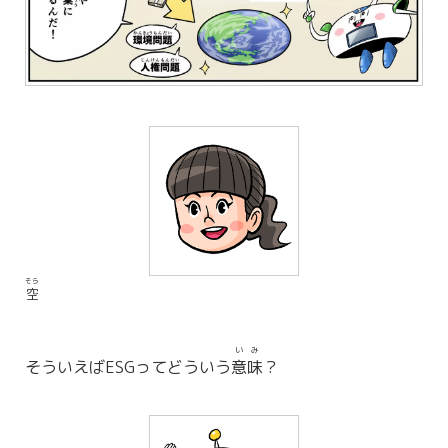
そら
空
いみ
そういえばESGってどういう
意味
？