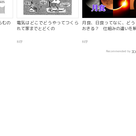
らむの
電気はどこでどうやってつくら
月食、日食ってなに、どう
れて家までとどくの
おきる？ 仕組みの違いを
科学
科学
Recommended by