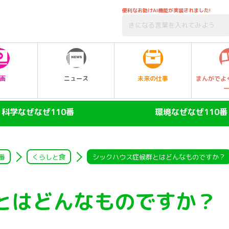
便利なお助けAI機能が実装されました!
未来の仕事
画
ニュース
まんがでよ
科学なぜなぜ110番
環境なぜなぜ110番
ヒト
大気
陸の動物
自然・生物
番
くらしと食
シックハウス症候群とはどんなものですか？
空の動物
水
とはどんなものですか？
水の動物
ゴミ・リサイクル
昆虫
エネルギー・人口