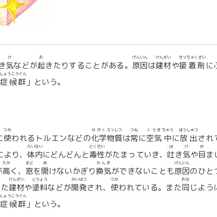
け
お
げんいん
けんざい
せっちゃくざい
き
気
などが
起
きたりすることがある。
原因
は
建材
や
接着剤
に
しょうこうぐん
症候群
」という。
つか
かがく
ぶっしつ
つね
くうき
ちゅう
ほうしゅつ
に
使
われるトルエンなどの
化学
物質
は
常
に
空気
中
に
放出
され
たいない
どくせい
は
け
め
により、
体内
にどんどんと
毒性
がたまっていき、
吐
き
気
や
目
ま
たか
まど
あ
かんき
げんいん
が
高
く、
窓
を
開
けないかぎり
換気
ができないことも
原因
のひと
けんざい
とりょう
かいはつ
つか
おな
した
建材
や
塗料
などが
開発
され、
使
われている。また
同
じよう
しょうこうぐん
症候群
」という。