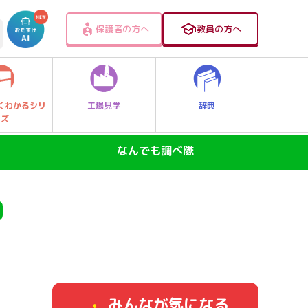
保護者の方へ
教員の方へ
工場見学
辞典
くわかるシリ
ーズ
なんでも調べ隊
SDGs―地球の未来―
ニュースのなぜ
なぜなに大発見！レッツゴー探Qキッズ
身近なふしぎ
みんなが気になる