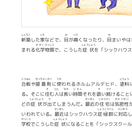
しんちく
いえ
め
いた
め
新築
した
家
などで、
目
が
痛
くなったり、
目
まいやは
かがく
ぶっしつ
しょうじょう
まれる
化学
物質
で、こうした
症状
を「シックハウス
ごうはん
せっちゃくざい
つか
とりょう
合板
や
接着剤
に
使
われるホルムアルデヒド、
塗料
す
ひと
なが
じかん
す
つづ
る。そこに
住
む
人
は
長
い
時間
それを
吸
い
続
けること
しょうじょう
で
さいきん
じゅうたく
きみつせい
どの
症状
が
出
てしまうんだ。
最近
の
住宅
は
気密性
さいきん
しょうこうぐん
たいおう
いわれている。
最近
はシックハウス
症候群
に
対応
がっこう
しょうじょう
学校
でこうした
症状
になることを「シックスクール