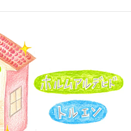
植物
くらしと食
自然
宇宙
身近なふしぎ
理科の実験