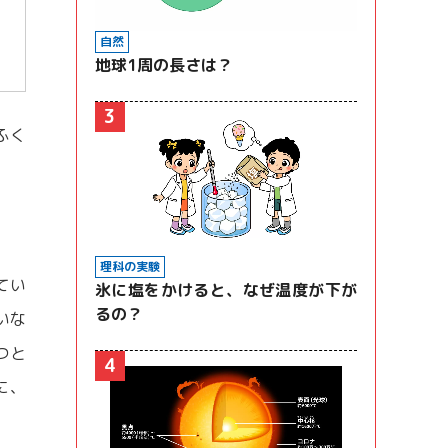
自然
地球1周の長さは？
3
ふく
理科の実験
てい
氷に塩をかけると、なぜ温度が下が
るの？
いな
つと
4
に、