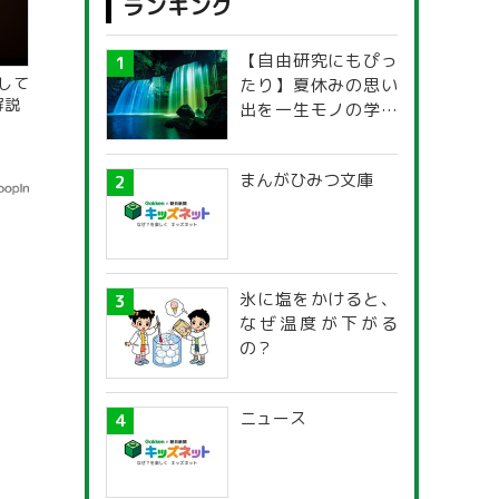
ランキング
【自由研究にもぴっ
して
たり】夏休みの思い
解説
出を一生モノの学び
に！「光の不思議」
探究ガイド
まんがひみつ文庫
氷に塩をかけると、
なぜ温度が下がる
の？
ニュース