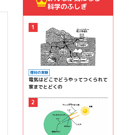
科学のふしぎ
1
理科の実験
電気はどこでどうやってつくられて
家までとどくの
2