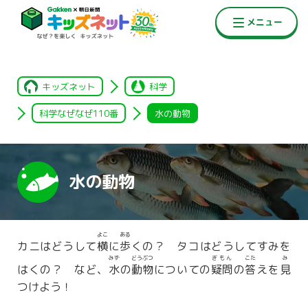
キッズネット
科学
科学なぜなぜ110番
水の動物
水の動物
よこ
ある
カニはどうして
横
に
歩
くの？ タコはどうしてすみを
みず
どうぶつ
ぎもん
こた
み
はくの？ など、
水
の
動物
についての
疑問
の
答
えを
見
つけよう！