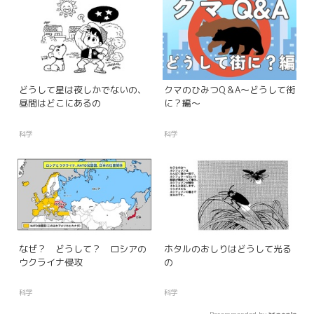
どうして星は夜しかでないの、
クマのひみつQ＆A～どうして街
昼間はどこにあるの
に？編～
科学
科学
なぜ？ どうして？ ロシアの
ホタルのおしりはどうして光る
ウクライナ侵攻
の
科学
科学