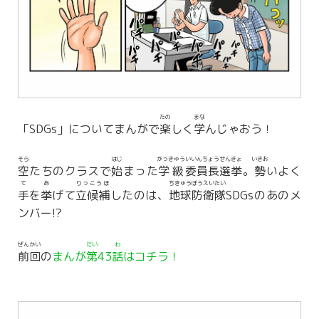
たの
まな
「SDGs」についてまんがで
楽
しく
学
んじゃおう！
そら
はじ
がっきゅう
いいんちょう
せんきょ
いきお
空
たちのクラスで
始
まった
学級
委員長
選挙
。
勢
いよく
て
あ
りっこうほ
ちきゅう
ぼうえい
たい
手
を
挙
げて
立候補
したのは、
地球
防衛
隊
SDGsのあのメ
ンバー!?
ぜんかい
だい
わ
前回
の
まんが
第
43
話
はコチラ！