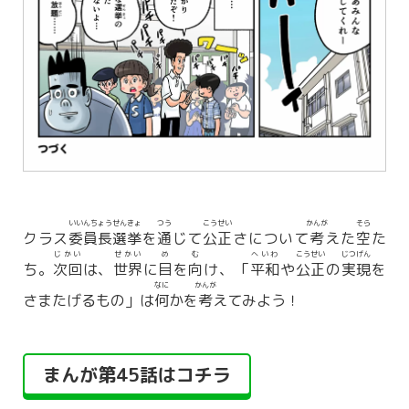
いいんちょう
せんきょ
つう
こうせい
かんが
そら
クラス
委員長
選挙
を
通
じて
公正
さについて
考
えた
空
た
じかい
せかい
め
む
へいわ
こうせい
じつげん
ち。
次回
は、
世界
に
目
を
向
け、「
平和
や
公正
の
実現
を
なに
かんが
さまたげるもの」は
何
かを
考
えてみよう！
まんが第45話はコチラ