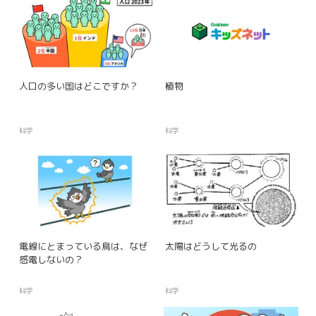
人口の多い国はどこですか？
植物
科学
科学
電線にとまっている鳥は、なぜ
太陽はどうして光るの
感電しないの？
科学
科学