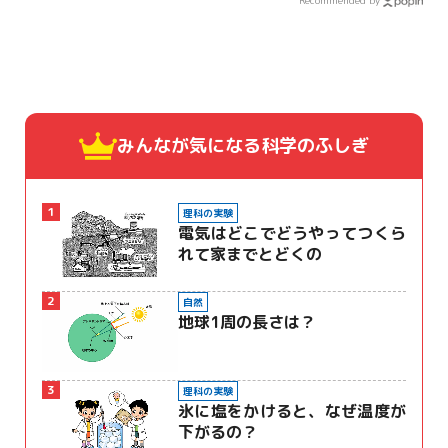
Recommended by
みんなが気になる
科学のふしぎ
1
理科の実験
電気はどこでどうやってつくら
れて家までとどくの
2
自然
地球1周の長さは？
3
理科の実験
氷に塩をかけると、なぜ温度が
下がるの？