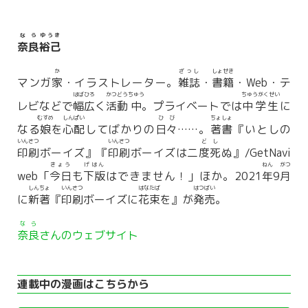
なら
ゆうき
奈良
裕己
か
ざっし
しょせき
マンガ
家
・イラストレーター。
雑誌
・
書籍
・Web・テ
はばひろ
かつどう
ちゅう
ちゅうがくせい
レビなどで
幅広
く
活動
中
。プライベートでは
中学生
に
むすめ
しんぱい
ひび
ちょしょ
なる
娘
を
心配
してばかりの
日々
……。
著書
『いとしの
いんさつ
いんさつ
ど
し
印刷
ボーイズ』『
印刷
ボーイズは二
度
死
ぬ』/GetNavi
きょう
げはん
ねん
がつ
web「
今日
も
下版
はできません！」ほか。2021
年
9
月
しんちょ
いんさつ
はなたば
はつばい
に
新著
『
印刷
ボーイズに
花束
を』が
発売
。
なら
奈良
さんのウェブサイト
連載中の漫画はこちらから