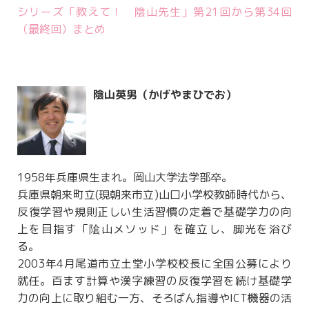
シリーズ「教えて！ 陰山先生」第21回から第34回
（最終回）まとめ
陰山英男（かげやまひでお）
1958年兵庫県生まれ。岡山大学法学部卒。
兵庫県朝来町立(現朝来市立)山口小学校教師時代から、
反復学習や規則正しい生活習慣の定着で基礎学力の向
上を目指す「隂山メソッド」を確立し、脚光を浴び
る。
2003年4月尾道市立土堂小学校校長に全国公募により
就任。百ます計算や漢字練習の反復学習を続け基礎学
力の向上に取り組む一方、そろばん指導やICT機器の活