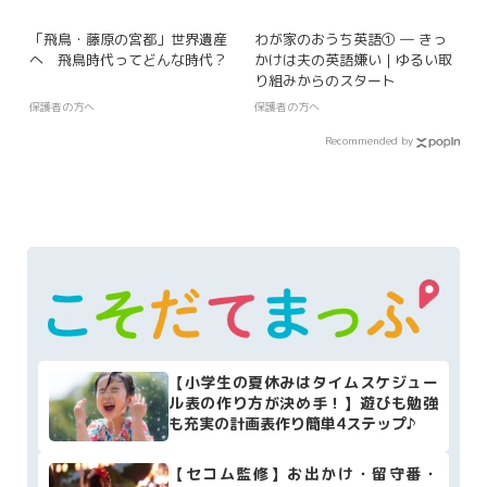
「飛鳥・藤原の宮都」世界遺産
わが家のおうち英語① ― きっ
へ 飛鳥時代ってどんな時代？
かけは夫の英語嫌い｜ゆるい取
り組みからのスタート
保護者の方へ
保護者の方へ
Recommended by
【小学生の夏休みはタイムスケジュー
ル表の作り方が決め手！】遊びも勉強
も充実の計画表作り簡単4ステップ♪
【セコム監修】お出かけ・留守番・