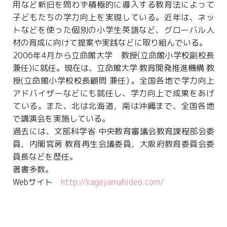
用など新旧を問わず積極的に導入する教育法によって
子どもたちの学力向上を実現している。近年は、ネッ
トなどを使った個別の小学生英語など、グローバル人
材の育成に向けて提案や実践などに取り組んでいる。
2006年4月から立命館大学 教授(立命館小学校副校長
兼任)に就任。現在は、立命館大学 教育開発推進機構 教
授(立命館小学校校長顧問 兼任) 。全国各地で学力向上
アドバイザーなどにも就任し、学力向上で成果をあげ
ている。また、北は北海道，南は沖縄まで、全国各地
で講演会を実施している。
過去には、文部科学省 中央教育審議会教育課程部会委
員，内閣官房 教育再生会議委員，大阪府教育委員会委
員長などを歴任。
著書多数。
Webサイト
http://kageyamahideo.com/