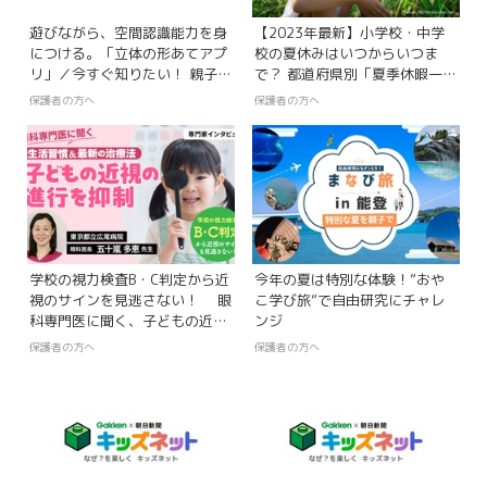
遊びながら、空間認識能力を身
【2023年最新】小学校・中学
につける。「立体の形あてアプ
校の夏休みはいつからいつま
リ」／今すぐ知りたい！ 親子の
で？ 都道府県別「夏季休暇一
ための、学ぶアプリ探検隊【第
覧」
保護者の方へ
保護者の方へ
55回】
学校の視力検査B・C判定から近
今年の夏は特別な体験！”おや
視のサインを見逃さない！ 眼
こ学び旅”で自由研究にチャレ
科専門医に聞く、子どもの近視
ンジ
の進行を抑制する生活習慣＆最
保護者の方へ
保護者の方へ
新の治療法