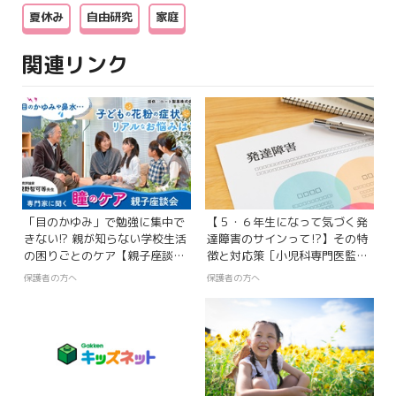
夏休み
自由研究
家庭
関連リンク
「目のかゆみ」で勉強に集中で
【５・６年生になって気づく発
きない!? 親が知らない学校生活
達障害のサインって⁉】その特
の困りごとのケア【親子座談
徴と対応策［小児科専門医監
会】
修］
保護者の方へ
保護者の方へ